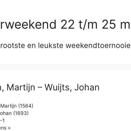
erweekend 22 t/m 25 m
rootste en leukste weekendtoernooi
, Martijn – Wuijts, Johan
Martijn (1564)
Johan (1693)
-1
Klikken
ns »