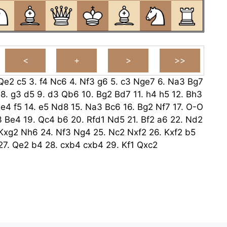
Qe2
c5
3.
f4
Nc6
4.
Nf3
g6
5.
c3
Nge7
6.
Na3
Bg7
8.
g3
d5
9.
d3
Qb6
10.
Bg2
Bd7
11.
h4
h5
12.
Bh3
xe4
f5
14.
e5
Nd8
15.
Na3
Bc6
16.
Bg2
Nf7
17.
O-O
3
Be4
19.
Qc4
b6
20.
Rfd1
Nd5
21.
Bf2
a6
22.
Nd2
Kxg2
Nh6
24.
Nf3
Ng4
25.
Nc2
Nxf2
26.
Kxf2
b5
27.
Qe2
b4
28.
cxb4
cxb4
29.
Kf1
Qxc2