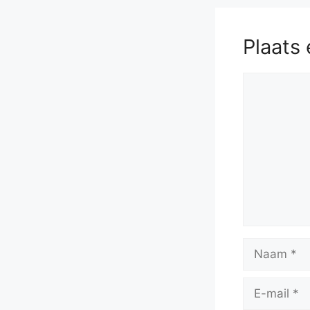
Plaats 
Reactie
Naam
E-
mail