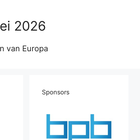
ei 2026
en van Europa
Sponsors