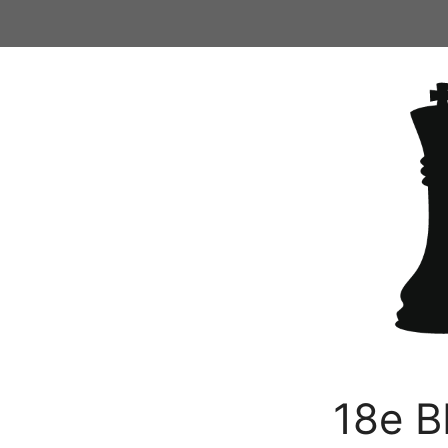
Ga
naar
de
inhoud
18e B