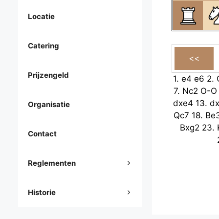
Locatie
Catering
Prijzengeld
1.
e4
e6
2.
7.
Nc2
O-O
dxe4
13.
d
Organisatie
Qc7
18.
Be
Bxg2
23.
Contact
Reglementen
Historie