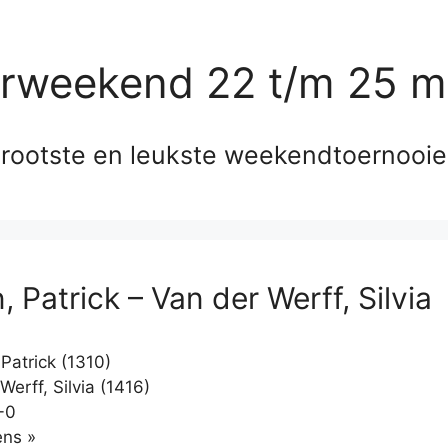
erweekend 22 t/m 25 m
rootste en leukste weekendtoernooi
 Patrick – Van der Werff, Silvia
Patrick (1310)
erff, Silvia (1416)
-0
Klikken
ns »