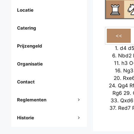
Locatie
Catering
Prijzengeld
1.
d4
d
6.
Nbd2
11.
h3
O
Organisatie
16.
Ng3
20.
Rxe
Contact
24.
Qg4
R
Rg6
29.
Reglementen
33.
Qxd6
37.
Red7
Historie