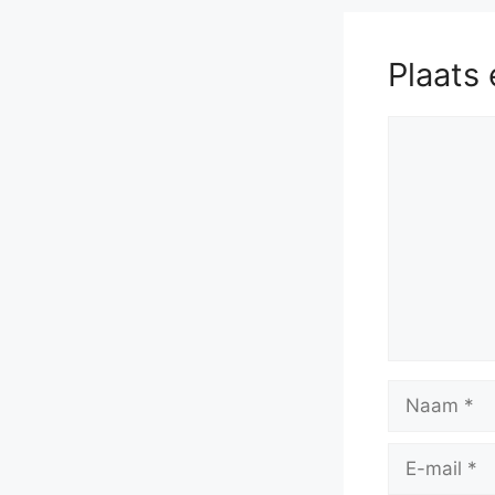
Plaats 
Reactie
Naam
E-
mail