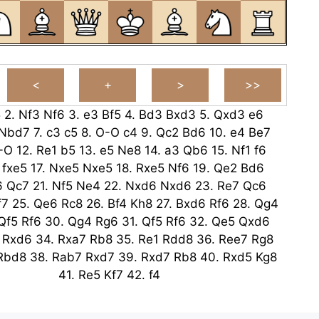
5
2.
Nf3
Nf6
3.
e3
Bf5
4.
Bd3
Bxd3
5.
Qxd3
e6
Nbd7
7.
c3
c5
8.
O-O
c4
9.
Qc2
Bd6
10.
e4
Be7
-O
12.
Re1
b5
13.
e5
Ne8
14.
a3
Qb6
15.
Nf1
f6
fxe5
17.
Nxe5
Nxe5
18.
Rxe5
Nf6
19.
Qe2
Bd6
6
Qc7
21.
Nf5
Ne4
22.
Nxd6
Nxd6
23.
Re7
Qc6
f7
25.
Qe6
Rc8
26.
Bf4
Kh8
27.
Bxd6
Rf6
28.
Qg4
Qf5
Rf6
30.
Qg4
Rg6
31.
Qf5
Rf6
32.
Qe5
Qxd6
Rxd6
34.
Rxa7
Rb8
35.
Re1
Rdd8
36.
Ree7
Rg8
Rbd8
38.
Rab7
Rxd7
39.
Rxd7
Rb8
40.
Rxd5
Kg8
41.
Re5
Kf7
42.
f4