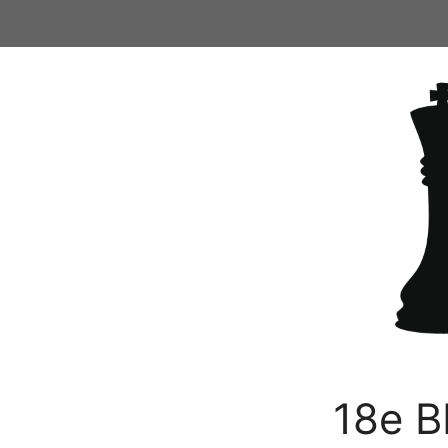
Ga
naar
de
inhoud
18e B