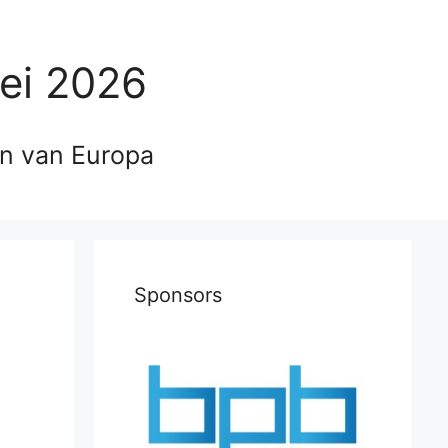
ei 2026
en van Europa
Sponsors