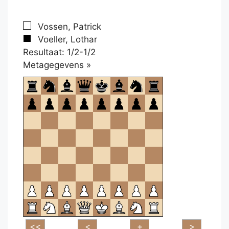
Vossen, Patrick
Voeller, Lothar
Resultaat: 1/2-1/2
Klikken
Metagegevens »
om
te
openen.