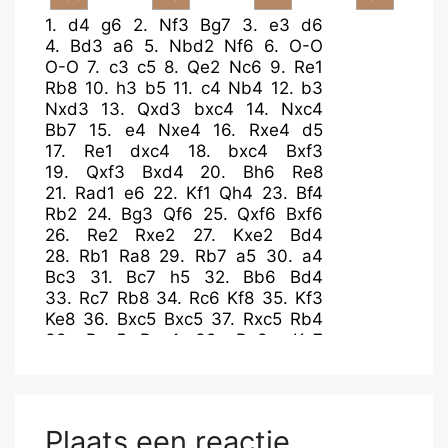
1.
d4
g6
2.
Nf3
Bg7
3.
e3
d6
4.
Bd3
a6
5.
Nbd2
Nf6
6.
O-O
O-O
7.
c3
c5
8.
Qe2
Nc6
9.
Re1
Rb8
10.
h3
b5
11.
c4
Nb4
12.
b3
Nxd3
13.
Qxd3
bxc4
14.
Nxc4
Bb7
15.
e4
Nxe4
16.
Rxe4
d5
17.
Re1
dxc4
18.
bxc4
Bxf3
19.
Qxf3
Bxd4
20.
Bh6
Re8
21.
Rad1
e6
22.
Kf1
Qh4
23.
Bf4
Rb2
24.
Bg3
Qf6
25.
Qxf6
Bxf6
26.
Re2
Rxe2
27.
Kxe2
Bd4
28.
Rb1
Ra8
29.
Rb7
a5
30.
a4
Bc3
31.
Bc7
h5
32.
Bb6
Bd4
33.
Rc7
Rb8
34.
Rc6
Kf8
35.
Kf3
Ke8
36.
Bxc5
Bxc5
37.
Rxc5
Rb4
38.
Rxa5
Rxc4
39.
Ra8+
Ke7
40.
a5
Kf6
41.
g3
Ra4
42.
a6
Ke5
43.
Kg2
f5
44.
h4
f4
45.
a7
fxg3
46.
fxg3
Ra3
47.
Kf2
Ke4
48.
Re8
Rxa7
49.
Rxe6+
Kf5
50.
Re2
Plaats een reactie