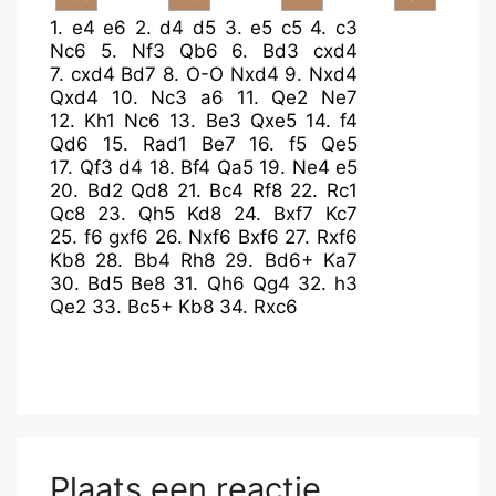
1.
e4
e6
2.
d4
d5
3.
e5
c5
4.
c3
Nc6
5.
Nf3
Qb6
6.
Bd3
cxd4
7.
cxd4
Bd7
8.
O-O
Nxd4
9.
Nxd4
Qxd4
10.
Nc3
a6
11.
Qe2
Ne7
12.
Kh1
Nc6
13.
Be3
Qxe5
14.
f4
Qd6
15.
Rad1
Be7
16.
f5
Qe5
17.
Qf3
d4
18.
Bf4
Qa5
19.
Ne4
e5
20.
Bd2
Qd8
21.
Bc4
Rf8
22.
Rc1
Qc8
23.
Qh5
Kd8
24.
Bxf7
Kc7
25.
f6
gxf6
26.
Nxf6
Bxf6
27.
Rxf6
Kb8
28.
Bb4
Rh8
29.
Bd6+
Ka7
30.
Bd5
Be8
31.
Qh6
Qg4
32.
h3
Qe2
33.
Bc5+
Kb8
34.
Rxc6
Plaats een reactie