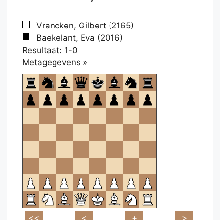
Vrancken, Gilbert (2165)
Baekelant, Eva (2016)
Resultaat: 1-0
Klikken
Metagegevens »
om
te
openen.