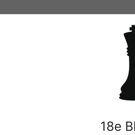
Ga
naar
de
inhoud
18e B