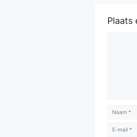
Plaats 
Reactie
Naam
E-
mail