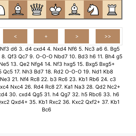
Nf3
d6
3.
d4
cxd4
4.
Nxd4
Nf6
5.
Nc3
a6
6.
Bg5
8.
Qf3
Qc7
9.
O-O-O
Nbd7
10.
Bd3
h6
11.
Bh4
g5
Ne5
13.
Qe2
Nfg4
14.
Nf3
hxg5
15.
Bxg5
Bxg5+
5
Qc5
17.
Nh3
Bd7
18.
Rd2
O-O-O
19.
Nd1
Kb8
Ne3
21.
Nf4
Rc8
22.
b3
Rc6
23.
Kb1
Rb6
24.
c3
xc4
Nxc4
26.
Rd4
Rc8
27.
Ka1
Na3
28.
Qd2
Nc2+
xd4
30.
cxd4
Qg5
31.
h4
Qg7
32.
h5
Rbc6
33.
h6
xc2
Qxd4+
35.
Kb1
Rxc2
36.
Kxc2
Qxf2+
37.
Kb1
Bc6