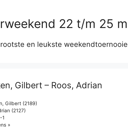
erweekend 22 t/m 25 m
rootste en leukste weekendtoernooi
en, Gilbert – Roos, Adrian
, Gilbert (2189)
rian (2127)
-1
Klikken
ns »