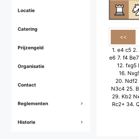
Locatie
Catering
Prijzengeld
1.
e4
c5
2.
e6
7.
f4
Be7
12.
fxg5
Organisatie
16.
Nxg
20.
Ndf2
Contact
N3c4
25.
B
29.
Kb2
N
Reglementen
Rc2+
34.
Q
Historie