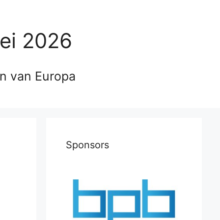
ei 2026
en van Europa
Sponsors