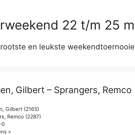
erweekend 22 t/m 25 m
rootste en leukste weekendtoernooi
en, Gilbert – Sprangers, Remco
, Gilbert (2165)
s, Remco (2287)
-0
Klikken
ns »