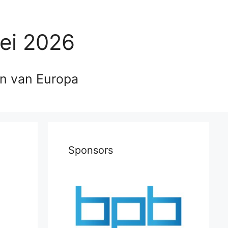
ei 2026
en van Europa
Sponsors