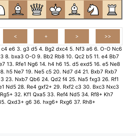
.
c4
e6
3.
g3
d5
4.
Bg2
dxc4
5.
Nf3
a6
6.
O-O
Nc6
a3
8.
bxa3
O-O
9.
Bb2
Rb8
10.
Qc2
b5
11.
e4
Bb7
e7
13.
Rfe1
Ng6
14.
h4
h6
15.
d5
exd5
16.
e5
Ne8
18.
h5
Ne7
19.
Ne5
c5
20.
Nd7
d4
21.
Bxb7
Rxb7
d3
23.
Nxb7
Qb6
24.
Qd2
f4
25.
Na5
fxg3
26.
Rf1
e1
Nd5
28.
Re4
gxf2+
29.
Rxf2
c3
30.
Bxc3
Nxc3
Rg5+
32.
Kf1
Qxa5
33.
Ref4
Nd5
34.
Rf8+
Kh7
35.
Qxd3+
g6
36.
hxg6+
Rxg6
37.
Rh8+