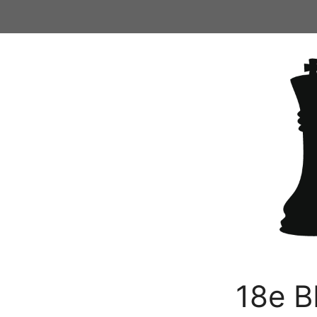
Ga
naar
de
inhoud
18e B