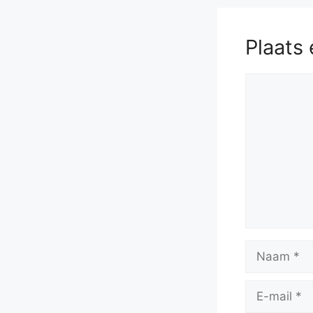
Plaats 
Reactie
Naam
E-
mail