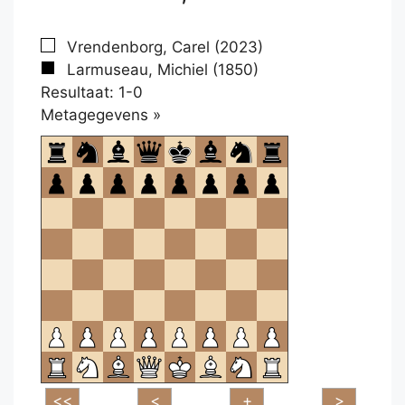
Vrendenborg, Carel (2023)
Larmuseau, Michiel (1850)
Resultaat: 1-0
Klikken
Metagegevens »
om
te
openen.