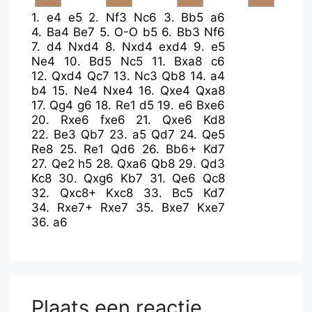
1.
e4
e5
2.
Nf3
Nc6
3.
Bb5
a6
4.
Ba4
Be7
5.
O-O
b5
6.
Bb3
Nf6
7.
d4
Nxd4
8.
Nxd4
exd4
9.
e5
Ne4
10.
Bd5
Nc5
11.
Bxa8
c6
12.
Qxd4
Qc7
13.
Nc3
Qb8
14.
a4
b4
15.
Ne4
Nxe4
16.
Qxe4
Qxa8
17.
Qg4
g6
18.
Re1
d5
19.
e6
Bxe6
20.
Rxe6
fxe6
21.
Qxe6
Kd8
22.
Be3
Qb7
23.
a5
Qd7
24.
Qe5
Re8
25.
Re1
Qd6
26.
Bb6+
Kd7
27.
Qe2
h5
28.
Qxa6
Qb8
29.
Qd3
Kc8
30.
Qxg6
Kb7
31.
Qe6
Qc8
32.
Qxc8+
Kxc8
33.
Bc5
Kd7
34.
Rxe7+
Rxe7
35.
Bxe7
Kxe7
36.
a6
Plaats een reactie