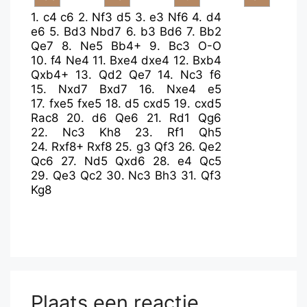
1.
c4
c6
2.
Nf3
d5
3.
e3
Nf6
4.
d4
e6
5.
Bd3
Nbd7
6.
b3
Bd6
7.
Bb2
Qe7
8.
Ne5
Bb4+
9.
Bc3
O-O
10.
f4
Ne4
11.
Bxe4
dxe4
12.
Bxb4
Qxb4+
13.
Qd2
Qe7
14.
Nc3
f6
15.
Nxd7
Bxd7
16.
Nxe4
e5
17.
fxe5
fxe5
18.
d5
cxd5
19.
cxd5
Rac8
20.
d6
Qe6
21.
Rd1
Qg6
22.
Nc3
Kh8
23.
Rf1
Qh5
24.
Rxf8+
Rxf8
25.
g3
Qf3
26.
Qe2
Qc6
27.
Nd5
Qxd6
28.
e4
Qc5
29.
Qe3
Qc2
30.
Nc3
Bh3
31.
Qf3
Kg8
Plaats een reactie