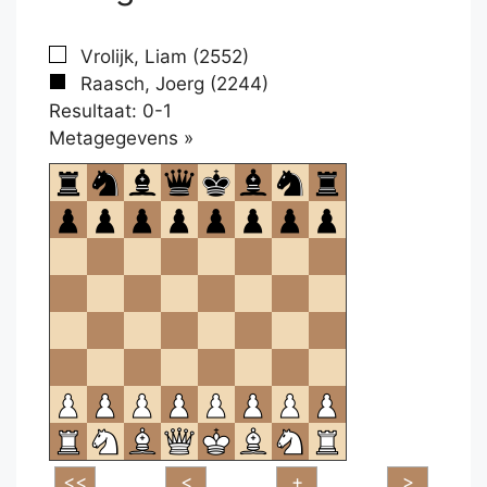
Vrolijk, Liam (2552)
Raasch, Joerg (2244)
Resultaat: 0-1
Klikken
Metagegevens »
om
te
openen.