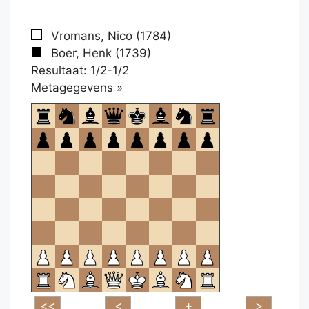
Vromans, Nico (1784)
Boer, Henk (1739)
Resultaat: 1/2-1/2
Klikken
Metagegevens »
om
te
openen.