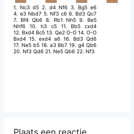
1.
Nc3
d5
2.
d4
Nf6
3.
Bg5
e6
4.
e3
Nbd7
5.
Nf3
c6
6.
Bd3
Qc7
7.
Bf4
Qb6
8.
Rb1
Nh5
9.
Be5
Nhf6
10.
h3
c5
11.
Bb5
cxd4
12.
Bxd4
Bc5
13.
Qe2
O-O
14.
O-O
Bxd4
15.
exd4
a6
16.
Bd3
Qd6
17.
Ne5
b5
18.
a3
Bb7
19.
g4
Qb6
20.
Nf3
Qd6
21.
Ne5
Qb6
22.
Nf3
Plaats een reactie