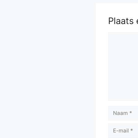
Plaats 
Reactie
Naam
E-
mail