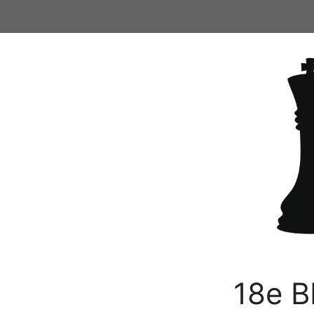
Ga
naar
de
inhoud
18e B