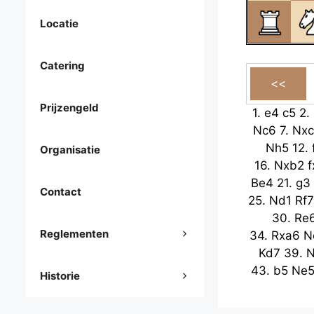
Locatie
Catering
Prijzengeld
1.
e4
c5
2.
Nc6
7.
Nx
Nh5
12.
Organisatie
16.
Nxb2
f
Be4
21.
g3
Contact
25.
Nd1
Rf7
30.
Re
Reglementen
34.
Rxa6
N
Kd7
39.
43.
b5
Ne
Historie
48.
Kg5
Kc
Ke7
53.
Nd