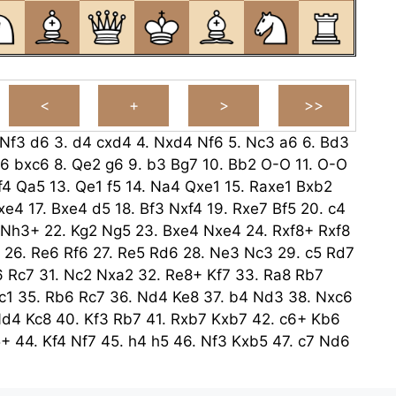
Nf3
d6
3.
d4
cxd4
4.
Nxd4
Nf6
5.
Nc3
a6
6.
Bd3
c6
bxc6
8.
Qe2
g6
9.
b3
Bg7
10.
Bb2
O-O
11.
O-O
f4
Qa5
13.
Qe1
f5
14.
Na4
Qxe1
15.
Raxe1
Bxb2
xe4
17.
Bxe4
d5
18.
Bf3
Nxf4
19.
Rxe7
Bf5
20.
c4
Nh3+
22.
Kg2
Ng5
23.
Bxe4
Nxe4
24.
Rxf8+
Rxf8
26.
Re6
Rf6
27.
Re5
Rd6
28.
Ne3
Nc3
29.
c5
Rd7
6
Rc7
31.
Nc2
Nxa2
32.
Re8+
Kf7
33.
Ra8
Rb7
c1
35.
Rb6
Rc7
36.
Nd4
Ke8
37.
b4
Nd3
38.
Nxc6
Nd4
Kc8
40.
Kf3
Rb7
41.
Rxb7
Kxb7
42.
c6+
Kb6
5+
44.
Kf4
Nf7
45.
h4
h5
46.
Nf3
Kxb5
47.
c7
Nd6
6
49.
Kxg6
Kxc7
50.
Kxh5
Kd7
51.
Kg6
Ke6
52.
g4
4
Kf8
54.
Kh7
Kf7
55.
g5
Ne8
56.
h5
Nf6+
57.
gxf6