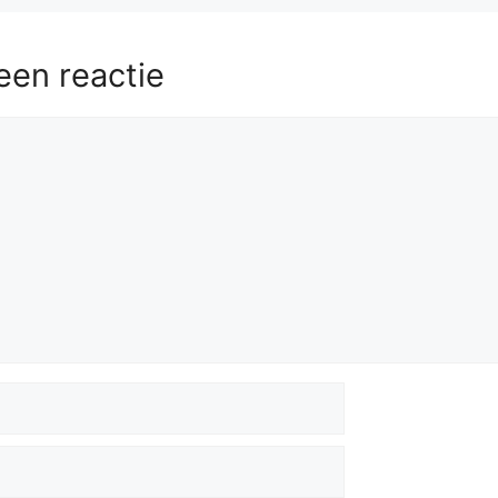
Kxf6
58.
Kh6
Ke5
59.
Kg5
een reactie