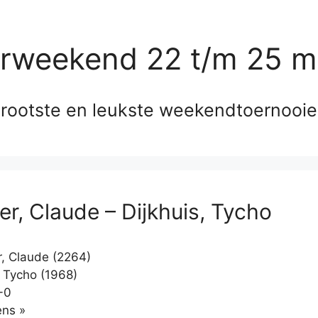
erweekend 22 t/m 25 m
rootste en leukste weekendtoernooi
r, Claude – Dijkhuis, Tycho
, Claude (2264)
, Tycho (1968)
-0
Klikken
ns »