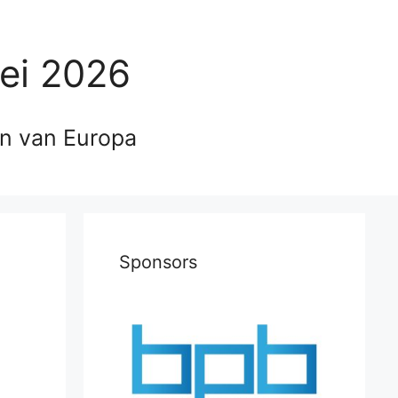
ei 2026
en van Europa
Sponsors