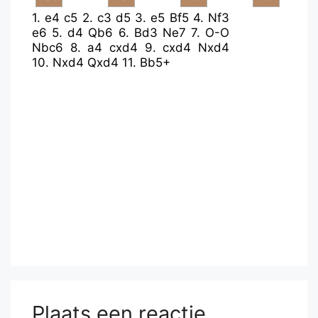
1.
e4
c5
2.
c3
d5
3.
e5
Bf5
4.
Nf3
e6
5.
d4
Qb6
6.
Bd3
Ne7
7.
O-O
Nbc6
8.
a4
cxd4
9.
cxd4
Nxd4
10.
Nxd4
Qxd4
11.
Bb5+
Plaats een reactie