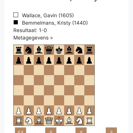
Wallace, Gavin (1605)
Bemmelmans, Kristy (1440)
Resultaat: 1-0
Klikken
Metagegevens »
om
te
openen.