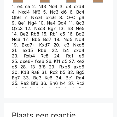
1.
e4
c5
2.
Nf3
Nc6
3.
d4
cxd4
4.
Nxd4
Nf6
5.
Nc3
d6
6.
Bc4
Qb6
7.
Nxc6
bxc6
8.
O-O
g6
9.
Qe1
Ng4
10.
Na4
Qd4
11.
Qc3
Qxc3
12.
Nxc3
Bg7
13.
h3
Ne5
14.
Be2
Rb8
15.
Rb1
c5
16.
Bd2
Nc6
17.
Bb5
Bd7
18.
Nd5
Nb4
19.
Bxd7+
Kxd7
20.
c3
Nxd5
21.
exd5
Rb6
22.
b4
cxb4
23.
Rxb4
Rc8
24.
Rc1
e6
25.
dxe6+
fxe6
26.
Kf1
d5
27.
Ke2
e5
28.
f3
Bf8
29.
Rxb6
axb6
30.
Kd3
Ra8
31.
Rc2
b5
32.
Bg5
Bg7
33.
Be3
Kc6
34.
Bc1
Ra4
35.
Re2
Bf6
36.
Bh6
b4
37.
Rc2
e4+
38.
fxe4
dxe4+
39.
Kxe4
b3+
Plaats een reactie