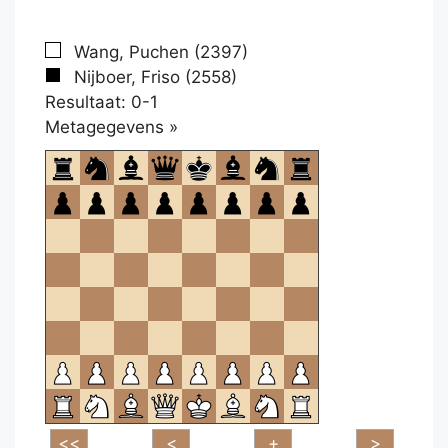
Wang, Puchen (2397)
Nijboer, Friso (2558)
Resultaat: 0-1
Klikken
Metagegevens »
om
te
openen.