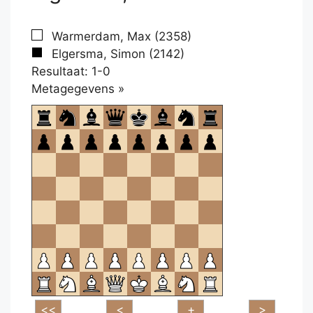
Warmerdam, Max (2358)
Elgersma, Simon (2142)
Resultaat: 1-0
Klikken
Metagegevens »
om
te
openen.