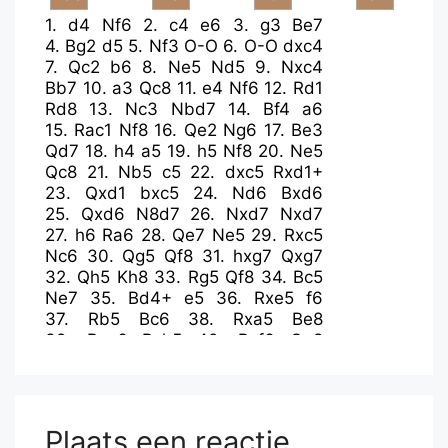
1.
d4
Nf6
2.
c4
e6
3.
g3
Be7
4.
Bg2
d5
5.
Nf3
O-O
6.
O-O
dxc4
7.
Qc2
b6
8.
Ne5
Nd5
9.
Nxc4
Bb7
10.
a3
Qc8
11.
e4
Nf6
12.
Rd1
Rd8
13.
Nc3
Nbd7
14.
Bf4
a6
15.
Rac1
Nf8
16.
Qe2
Ng6
17.
Be3
Qd7
18.
h4
a5
19.
h5
Nf8
20.
Ne5
Qc8
21.
Nb5
c5
22.
dxc5
Rxd1+
23.
Qxd1
bxc5
24.
Nd6
Bxd6
25.
Qxd6
N8d7
26.
Nxd7
Nxd7
27.
h6
Ra6
28.
Qe7
Ne5
29.
Rxc5
Nc6
30.
Qg5
Qf8
31.
hxg7
Qxg7
32.
Qh5
Kh8
33.
Rg5
Qf8
34.
Bc5
Ne7
35.
Bd4+
e5
36.
Rxe5
f6
37.
Rb5
Bc6
38.
Rxa5
Be8
39.
Rxa6
Bxh5
40.
Rxf6
Qg8
41.
Rf8#
Plaats een reactie