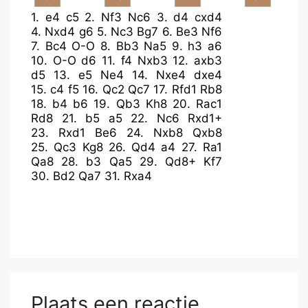
1.
e4
c5
2.
Nf3
Nc6
3.
d4
cxd4
4.
Nxd4
g6
5.
Nc3
Bg7
6.
Be3
Nf6
7.
Bc4
O-O
8.
Bb3
Na5
9.
h3
a6
10.
O-O
d6
11.
f4
Nxb3
12.
axb3
d5
13.
e5
Ne4
14.
Nxe4
dxe4
15.
c4
f5
16.
Qc2
Qc7
17.
Rfd1
Rb8
18.
b4
b6
19.
Qb3
Kh8
20.
Rac1
Rd8
21.
b5
a5
22.
Nc6
Rxd1+
23.
Rxd1
Be6
24.
Nxb8
Qxb8
25.
Qc3
Kg8
26.
Qd4
a4
27.
Ra1
Qa8
28.
b3
Qa5
29.
Qd8+
Kf7
30.
Bd2
Qa7
31.
Rxa4
Plaats een reactie