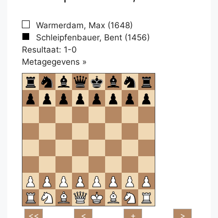
Warmerdam, Max (1648)
Schleipfenbauer, Bent (1456)
Resultaat: 1-0
Klikken
Metagegevens »
om
te
openen.