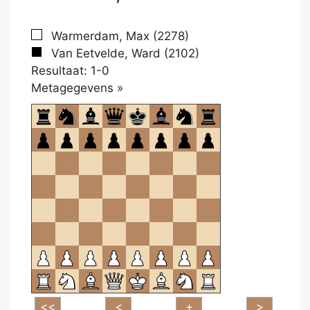
Warmerdam, Max (2278)
Van Eetvelde, Ward (2102)
Resultaat: 1-0
Klikken
Metagegevens »
om
te
openen.