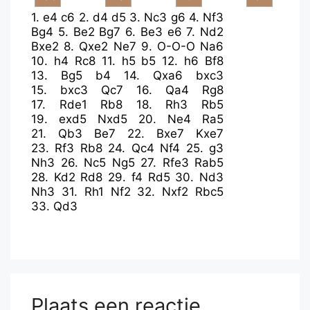
1.
e4
c6
2.
d4
d5
3.
Nc3
g6
4.
Nf3
Bg4
5.
Be2
Bg7
6.
Be3
e6
7.
Nd2
Bxe2
8.
Qxe2
Ne7
9.
O-O-O
Na6
10.
h4
Rc8
11.
h5
b5
12.
h6
Bf8
13.
Bg5
b4
14.
Qxa6
bxc3
15.
bxc3
Qc7
16.
Qa4
Rg8
17.
Rde1
Rb8
18.
Rh3
Rb5
19.
exd5
Nxd5
20.
Ne4
Ra5
21.
Qb3
Be7
22.
Bxe7
Kxe7
23.
Rf3
Rb8
24.
Qc4
Nf4
25.
g3
Nh3
26.
Nc5
Ng5
27.
Rfe3
Rab5
28.
Kd2
Rd8
29.
f4
Rd5
30.
Nd3
Nh3
31.
Rh1
Nf2
32.
Nxf2
Rbc5
33.
Qd3
Plaats een reactie