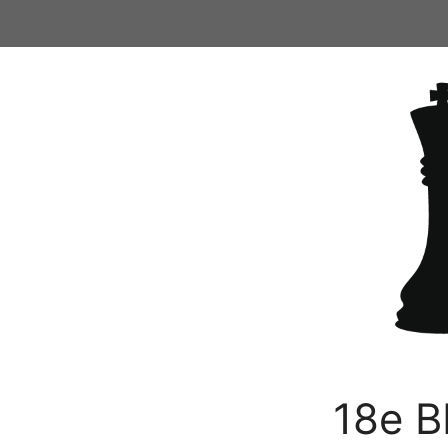
Ga
naar
de
inhoud
18e B