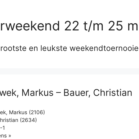
erweekend 22 t/m 25 m
rootste en leukste weekendtoernooi
wek, Markus – Bauer, Christian
k, Markus (2106)
hristian (2634)
-1
Klikken
ns »