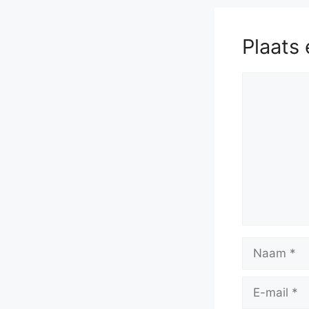
Plaats 
Reactie
Naam
E-
mail