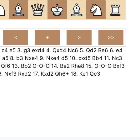
.
c4
e5
3.
g3
exd4
4.
Qxd4
Nc6
5.
Qd2
Be6
6.
e4
3
a5
8.
b3
Nxe4
9.
Nxe4
d5
10.
cxd5
Bb4
11.
Nc3
Qf6
13.
Bb2
O-O-O
14.
Be2
Rhe8
15.
O-O-O
Bxf3
6.
Nxf3
Rxd2
17.
Kxd2
Qh6+
18.
Ke1
Qe3