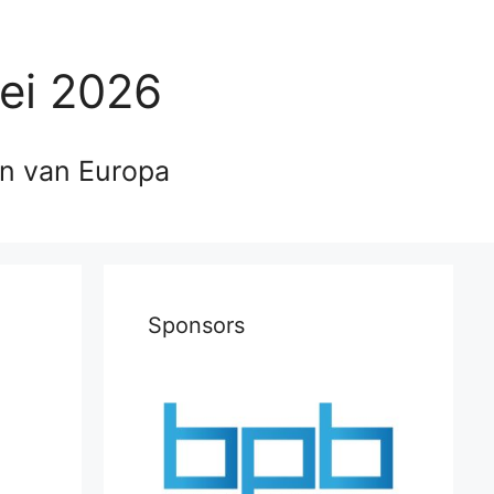
ei 2026
en van Europa
Sponsors