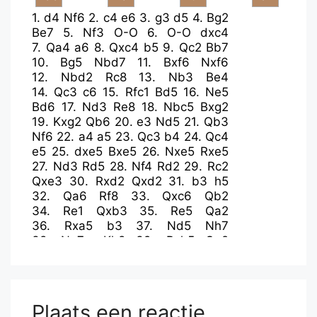
1.
d4
Nf6
2.
c4
e6
3.
g3
d5
4.
Bg2
Be7
5.
Nf3
O-O
6.
O-O
dxc4
7.
Qa4
a6
8.
Qxc4
b5
9.
Qc2
Bb7
10.
Bg5
Nbd7
11.
Bxf6
Nxf6
12.
Nbd2
Rc8
13.
Nb3
Be4
14.
Qc3
c6
15.
Rfc1
Bd5
16.
Ne5
Bd6
17.
Nd3
Re8
18.
Nbc5
Bxg2
19.
Kxg2
Qb6
20.
e3
Nd5
21.
Qb3
Nf6
22.
a4
a5
23.
Qc3
b4
24.
Qc4
e5
25.
dxe5
Bxe5
26.
Nxe5
Rxe5
27.
Nd3
Rd5
28.
Nf4
Rd2
29.
Rc2
Qxe3
30.
Rxd2
Qxd2
31.
b3
h5
32.
Qa6
Rf8
33.
Qxc6
Qb2
34.
Re1
Qxb3
35.
Re5
Qa2
36.
Rxa5
b3
37.
Nd5
Nh7
38.
Ne7+
Kh8
39.
Rxh5
Qe2
40.
Rb5
Qxe7
41.
Rxb3
Nf6
42.
Re3
Qa7
43.
Ra3
Qa8
44.
Qxa8
Rxa8
45.
Kf3
Nd5
46.
a5
Ra6
47.
Ke4
Ne7
48.
Rc3
Rxa5
Plaats een reactie
49.
Rc7
Ra1
50.
f4
Re1+
51.
Kf3