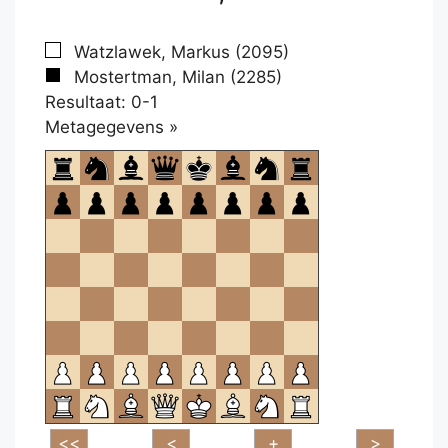
Watzlawek, Markus (2095)
Mostertman, Milan (2285)
Resultaat: 0-1
Klikken
Metagegevens »
om
te
openen.