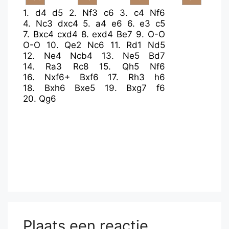
1.
d4
d5
2.
Nf3
c6
3.
c4
Nf6
4.
Nc3
dxc4
5.
a4
e6
6.
e3
c5
7.
Bxc4
cxd4
8.
exd4
Be7
9.
O-O
O-O
10.
Qe2
Nc6
11.
Rd1
Nd5
12.
Ne4
Ncb4
13.
Ne5
Bd7
14.
Ra3
Rc8
15.
Qh5
Nf6
16.
Nxf6+
Bxf6
17.
Rh3
h6
18.
Bxh6
Bxe5
19.
Bxg7
f6
20.
Qg6
Plaats een reactie