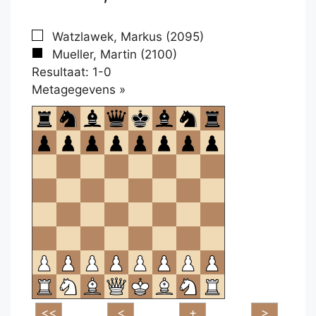
Watzlawek, Markus (2095)
Mueller, Martin (2100)
Resultaat: 1-0
Klikken
Metagegevens »
om
te
openen.