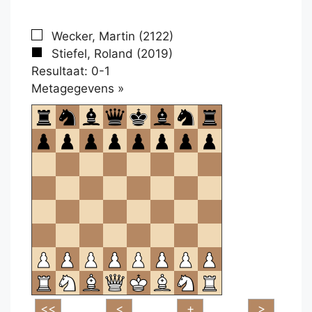
Wecker, Martin (2122)
Stiefel, Roland (2019)
Resultaat: 0-1
Klikken
Metagegevens »
om
te
openen.