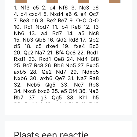
1.
Nf3
c5
2.
c4
Nf6
3.
Nc3
e6
4.
d4
cxd4
5.
Nxd4
a6
6.
e4
Qc7
7.
Be3
d6
8.
Be2
Be7
9.
O-O
O-O
10.
Rc1
Nbd7
11.
b4
Re8
12.
f3
Nb6
13.
a4
Bd7
14.
a5
Nc8
15.
Nb3
Qb8
16.
Qd2
Rd8
17.
Qb2
d5
18.
c5
dxe4
19.
fxe4
Bc6
20.
Qc2
Na7
21.
Bf4
Qc8
22.
Rcd1
Rxd1
23.
Rxd1
Qe8
24.
Nd4
Bf8
25.
Bc7
Rc8
26.
Bb6
Nb5
27.
Bxb5
axb5
28.
Qe2
Nd7
29.
Ndxb5
Nxb6
30.
axb6
Qe7
31.
Na7
Ra8
32.
Ncb5
Qg5
33.
Nc7
Rb8
34.
Nxc6
bxc6
35.
e5
Qf4
36.
Na6
Rb7
37.
g3
Qg5
38.
Kh1
h5
39.
Qe4
h4
40.
gxh4
Qh5
41.
Rd8
Qh6
42.
Rd1
Qh5
43.
Rd8
Qh6
44.
Qd4
g6
45.
Qg4
Qc1+
46.
Rd1
Qe3
47.
Qg2
Qxe5
48.
Qxc6
Qe2
49.
Ra1
Rd7
50.
b7
Rd5
51.
Qxd5
Plaats een reactie
exd5
52.
b8=Q
Qe4+
53.
Kg1