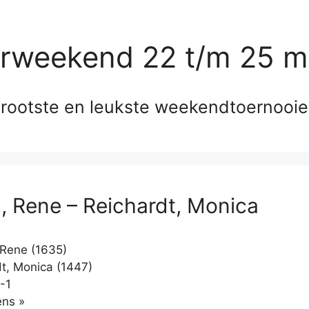
erweekend 22 t/m 25 m
rootste en leukste weekendtoernooi
, Rene – Reichardt, Monica
Rene (1635)
t, Monica (1447)
-1
Klikken
ns »