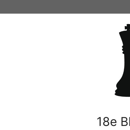
Ga
naar
de
inhoud
18e B