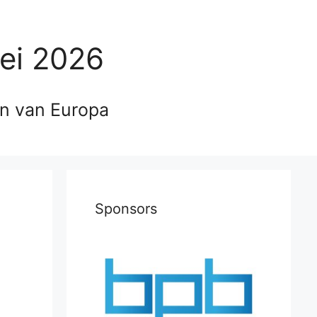
ei 2026
en van Europa
Sponsors