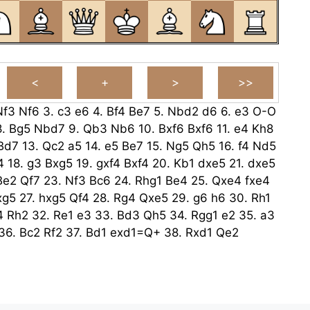
Nf3
Nf6
3.
c3
e6
4.
Bf4
Be7
5.
Nbd2
d6
6.
e3
O-O
8.
Bg5
Nbd7
9.
Qb3
Nb6
10.
Bxf6
Bxf6
11.
e4
Kh8
Bd7
13.
Qc2
a5
14.
e5
Be7
15.
Ng5
Qh5
16.
f4
Nd5
4
18.
g3
Bxg5
19.
gxf4
Bxf4
20.
Kb1
dxe5
21.
dxe5
Be2
Qf7
23.
Nf3
Bc6
24.
Rhg1
Be4
25.
Qxe4
fxe4
xg5
27.
hxg5
Qf4
28.
Rg4
Qxe5
29.
g6
h6
30.
Rh1
4
Rh2
32.
Re1
e3
33.
Bd3
Qh5
34.
Rgg1
e2
35.
a3
36.
Bc2
Rf2
37.
Bd1
exd1=Q+
38.
Rxd1
Qe2