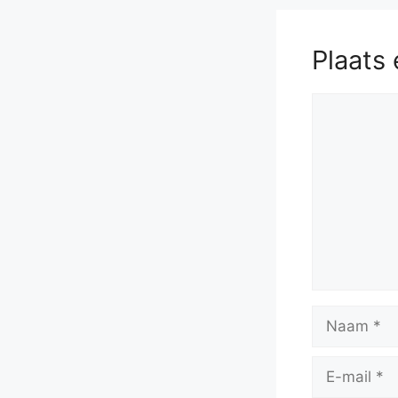
Plaats 
Reactie
Naam
E-
mail