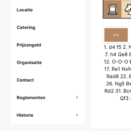
Locatie
Catering
Prijzengeld
1.
d4
f5
2.
7.
h4
Qe8
12.
O-O-O
Organisatie
17.
Re1
Nxf
Rad8
22.
Contact
26.
Ng5
B
Rd2
31.
Bc
Reglementen
Qf3
Historie