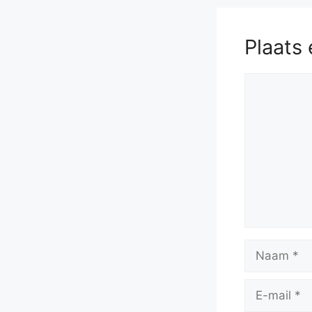
Plaats 
Reactie
Naam
E-
mail