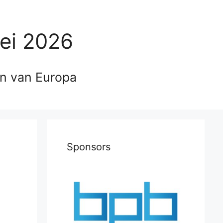
ei 2026
en van Europa
Sponsors