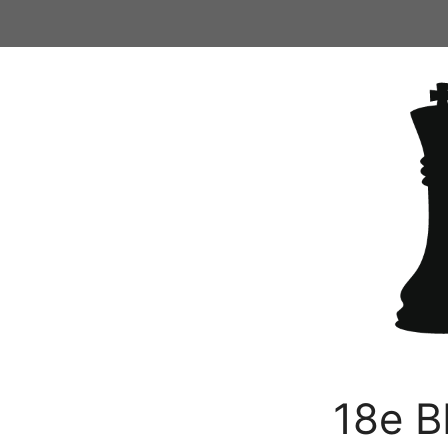
Ga
naar
de
inhoud
18e B