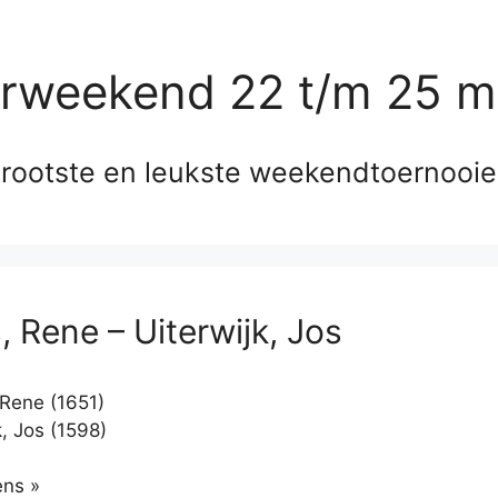
erweekend 22 t/m 25 m
rootste en leukste weekendtoernooi
, Rene – Uiterwijk, Jos
Rene (1651)
, Jos (1598)
Klikken
ns »