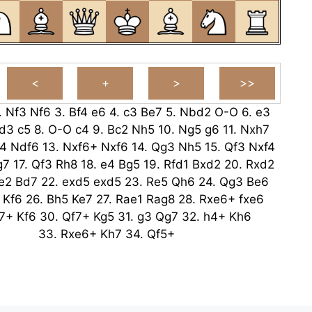
.
Nf3
Nf6
3.
Bf4
e6
4.
c3
Be7
5.
Nbd2
O-O
6.
e3
d3
c5
8.
O-O
c4
9.
Bc2
Nh5
10.
Ng5
g6
11.
Nxh7
4
Ndf6
13.
Nxf6+
Nxf6
14.
Qg3
Nh5
15.
Qf3
Nxf4
g7
17.
Qf3
Rh8
18.
e4
Bg5
19.
Rfd1
Bxd2
20.
Rxd2
e2
Bd7
22.
exd5
exd5
23.
Re5
Qh6
24.
Qg3
Be6
Kf6
26.
Bh5
Ke7
27.
Rae1
Rag8
28.
Rxe6+
fxe6
7+
Kf6
30.
Qf7+
Kg5
31.
g3
Qg7
32.
h4+
Kh6
33.
Rxe6+
Kh7
34.
Qf5+