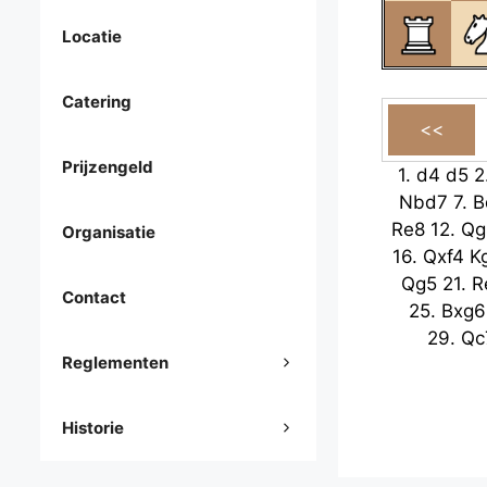
Locatie
Catering
Prijzengeld
1.
d4
d5
2
Nbd7
7.
B
Re8
12.
Qg
Organisatie
16.
Qxf4
K
Qg5
21.
R
Contact
25.
Bxg6
29.
Qc
Reglementen
Historie