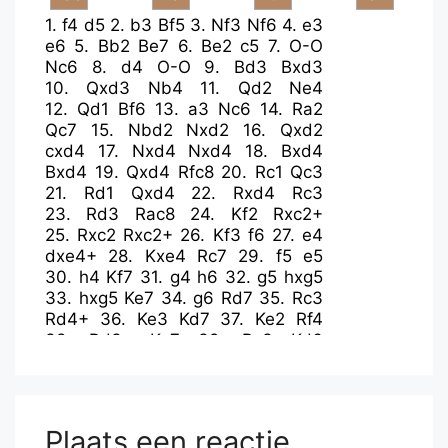
1.
f4
d5
2.
b3
Bf5
3.
Nf3
Nf6
4.
e3
e6
5.
Bb2
Be7
6.
Be2
c5
7.
O-O
Nc6
8.
d4
O-O
9.
Bd3
Bxd3
10.
Qxd3
Nb4
11.
Qd2
Ne4
12.
Qd1
Bf6
13.
a3
Nc6
14.
Ra2
Qc7
15.
Nbd2
Nxd2
16.
Qxd2
cxd4
17.
Nxd4
Nxd4
18.
Bxd4
Bxd4
19.
Qxd4
Rfc8
20.
Rc1
Qc3
21.
Rd1
Qxd4
22.
Rxd4
Rc3
23.
Rd3
Rac8
24.
Kf2
Rxc2+
25.
Rxc2
Rxc2+
26.
Kf3
f6
27.
e4
dxe4+
28.
Kxe4
Rc7
29.
f5
e5
30.
h4
Kf7
31.
g4
h6
32.
g5
hxg5
33.
hxg5
Ke7
34.
g6
Rd7
35.
Rc3
Rd4+
36.
Ke3
Kd7
37.
Ke2
Rf4
38.
Rd3+
Ke7
39.
Rc3
Kd6
40.
Rd3+
Rd4
41.
Rc3
e4
42.
Rc1
Ke5
43.
Rc7
Kxf5
44.
Rxg7
Rd3
45.
Rxb7
Kxg6
46.
Rb4
f5
47.
Rb7
a5
48.
Rb5
Kg5
49.
b4
axb4
Plaats een reactie
50.
axb4
Rb3
51.
Kf2
Kg4
52.
Rb8