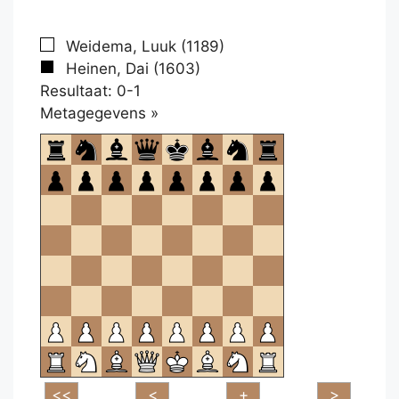
Weidema, Luuk (1189)
Heinen, Dai (1603)
Resultaat: 0-1
Klikken
Metagegevens »
om
te
openen.