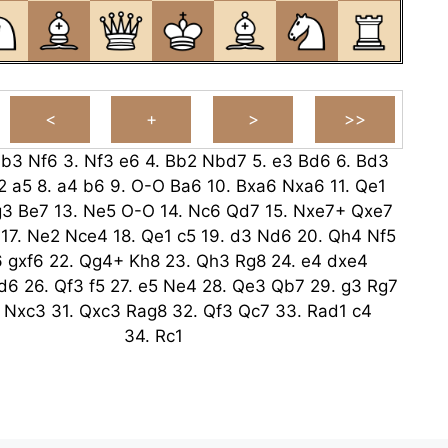
.
b3
Nf6
3.
Nf3
e6
4.
Bb2
Nbd7
5.
e3
Bd6
6.
Bd3
2
a5
8.
a4
b6
9.
O-O
Ba6
10.
Bxa6
Nxa6
11.
Qe1
g3
Be7
13.
Ne5
O-O
14.
Nc6
Qd7
15.
Nxe7+
Qxe7
17.
Ne2
Nce4
18.
Qe1
c5
19.
d3
Nd6
20.
Qh4
Nf5
6
gxf6
22.
Qg4+
Kh8
23.
Qh3
Rg8
24.
e4
dxe4
d6
26.
Qf3
f5
27.
e5
Ne4
28.
Qe3
Qb7
29.
g3
Rg7
Nxc3
31.
Qxc3
Rag8
32.
Qf3
Qc7
33.
Rad1
c4
34.
Rc1