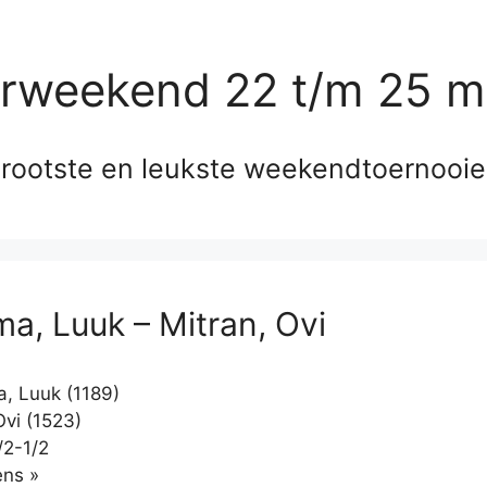
erweekend 22 t/m 25 m
rootste en leukste weekendtoernooi
a, Luuk – Mitran, Ovi
, Luuk (1189)
Ovi (1523)
/2-1/2
Klikken
ns »