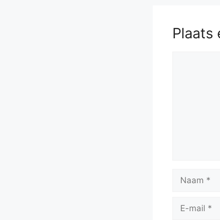
Plaats 
Reactie
Naam
E-
mail