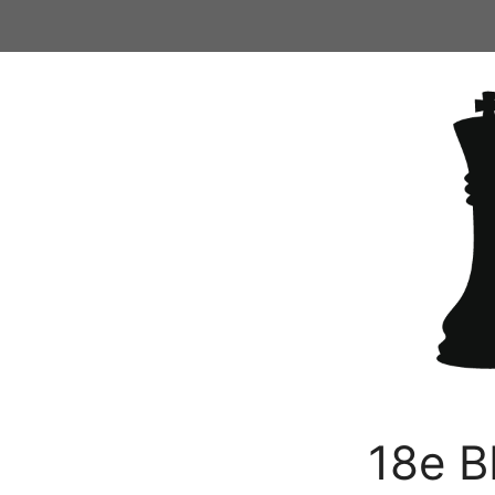
Ga
naar
de
inhoud
18e B