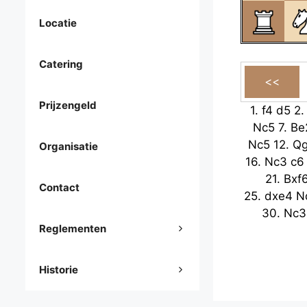
Locatie
Catering
Prijzengeld
1.
f4
d5
2
Nc5
7.
Be
Nc5
12.
Q
Organisatie
16.
Nc3
c6
21.
Bxf
Contact
25.
dxe4
N
30.
Nc3
Reglementen
Historie