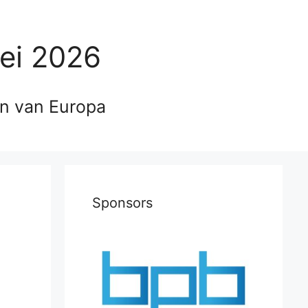
ei 2026
en van Europa
Sponsors