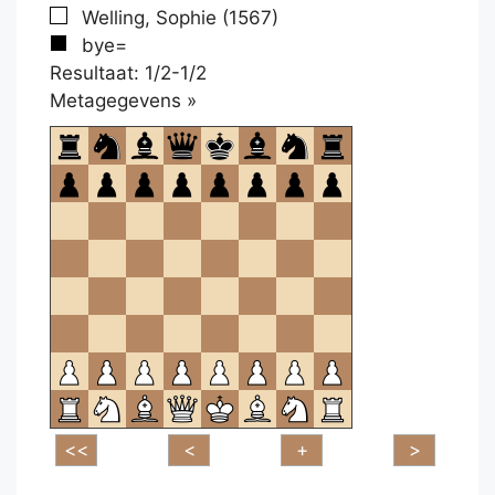
Welling, Sophie (1567)
bye=
Resultaat: 1/2-1/2
Klikken
Metagegevens »
om
te
openen.