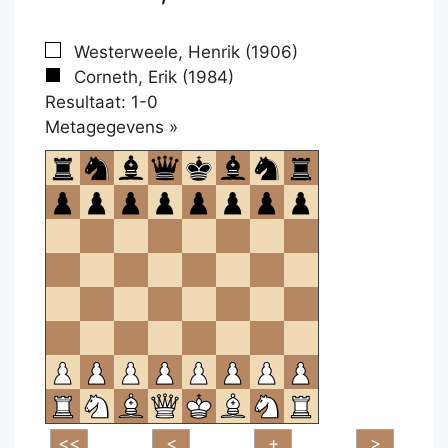
Westerweele, Henrik (1906)
Corneth, Erik (1984)
Resultaat: 1-0
Klikken
Metagegevens »
om
te
openen.