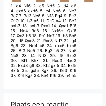
1.
e4
Nf6
2.
e5
Nd5
3.
d4
d6
4.
exd6
exd6
5.
c4
Nb6
6.
Nc3
Be7
7.
Bd3
Nc6
8.
Nf3
Bg4
9.
Be3
O-O
10.
b3
a5
11.
O-O
a4
12.
Be2
axb3
13.
axb3
Rxa1
14.
Qxa1
Bf6
15.
Ne4
Re8
16.
Nxf6+
Qxf6
17.
Qc3
h6
18.
Rc1
Ne7
19.
h3
Bh5
20.
d5
Qxc3
21.
Rxc3
Nd7
22.
g4
Bg6
23.
Nd4
c6
24.
dxc6
bxc6
25.
Bf3
Ne5
26.
Bg2
c5
27.
Nb5
Nc8
28.
f4
Nd3
29.
f5
Rxe3
30.
Bf1
Bh7
31.
Rxd3
Rxd3
32.
Bxd3
g6
33.
Kf2
gxf5
34.
Bxf5
Bxf5
35.
gxf5
Kg7
36.
Ke3
Kf6
37.
Kf4
Kg7
38.
Ke4
Kf6
39.
h4
h5
40.
Kf4
Nb6
41.
Nxd6
Nd7
42.
Ne4+
Kg7
43.
Kg5
f6+
44.
Kxh5
Kh7
45.
Nd6
Kg7
46.
Nb7
Kh7
47.
Nd8
Ne5
48.
Ne6
Nd3
49.
Kg4
Kh6
50.
Kf3
Kh5
Plaats een reactie
51.
Ke4