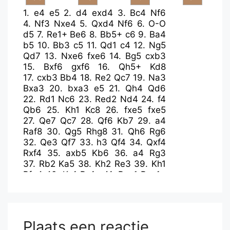
1.
e4
e5
2.
d4
exd4
3.
Bc4
Nf6
4.
Nf3
Nxe4
5.
Qxd4
Nf6
6.
O-O
d5
7.
Re1+
Be6
8.
Bb5+
c6
9.
Ba4
b5
10.
Bb3
c5
11.
Qd1
c4
12.
Ng5
Qd7
13.
Nxe6
fxe6
14.
Bg5
cxb3
15.
Bxf6
gxf6
16.
Qh5+
Kd8
17.
cxb3
Bb4
18.
Re2
Qc7
19.
Na3
Bxa3
20.
bxa3
e5
21.
Qh4
Qd6
22.
Rd1
Nc6
23.
Red2
Nd4
24.
f4
Qb6
25.
Kh1
Kc8
26.
fxe5
fxe5
27.
Qe7
Qc7
28.
Qf6
Kb7
29.
a4
Raf8
30.
Qg5
Rhg8
31.
Qh6
Rg6
32.
Qe3
Qf7
33.
h3
Qf4
34.
Qxf4
Rxf4
35.
axb5
Kb6
36.
a4
Rg3
37.
Rb2
Ka5
38.
Kh2
Re3
39.
Kh1
Rfe4
40.
Kg1
Re1+
41.
Rxe1
Rxe1+
42.
Kf2
Rc1
43.
g4
Rc2+
44.
Rxc2
Nxc2
45.
h4
Nd4
46.
g5
Nf5
47.
h5
Ng7
48.
g6
h6
49.
Kf3
Nxh5
50.
Kg4
Ng7
51.
Kf3
h5
Plaats een reactie
52.
Kg3
d4
53.
Kf3
h4
54.
Ke4
d3