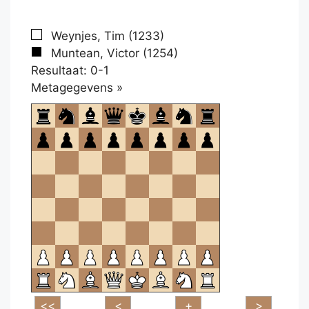
Weynjes, Tim (1233)
Muntean, Victor (1254)
Resultaat: 0-1
Klikken
Metagegevens »
om
te
openen.