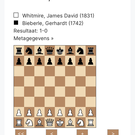
Whitmire, James David (1831)
Bieberle, Gerhardt (1742)
Resultaat: 1-0
Klikken
Metagegevens »
om
te
openen.