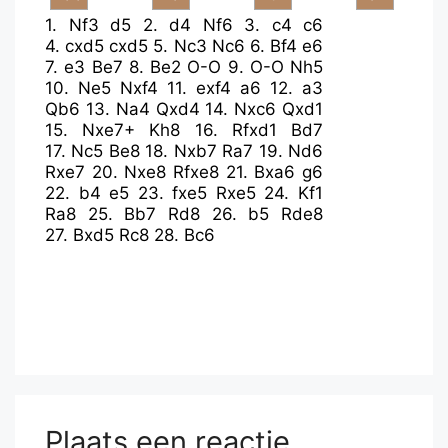
1.
Nf3
d5
2.
d4
Nf6
3.
c4
c6
4.
cxd5
cxd5
5.
Nc3
Nc6
6.
Bf4
e6
7.
e3
Be7
8.
Be2
O-O
9.
O-O
Nh5
10.
Ne5
Nxf4
11.
exf4
a6
12.
a3
Qb6
13.
Na4
Qxd4
14.
Nxc6
Qxd1
15.
Nxe7+
Kh8
16.
Rfxd1
Bd7
17.
Nc5
Be8
18.
Nxb7
Ra7
19.
Nd6
Rxe7
20.
Nxe8
Rfxe8
21.
Bxa6
g6
22.
b4
e5
23.
fxe5
Rxe5
24.
Kf1
Ra8
25.
Bb7
Rd8
26.
b5
Rde8
27.
Bxd5
Rc8
28.
Bc6
Plaats een reactie