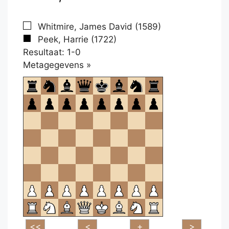
Whitmire, James David (1589)
Peek, Harrie (1722)
Resultaat: 1-0
Klikken
Metagegevens »
om
te
openen.