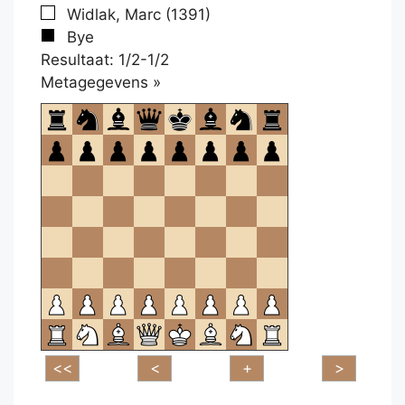
Widlak, Marc (1391)
Bye
Resultaat: 1/2-1/2
Klikken
Metagegevens »
om
te
openen.