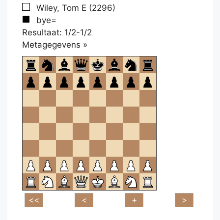
Wiley, Tom E (2296)
bye=
Resultaat: 1/2-1/2
Klikken
Metagegevens »
om
te
openen.