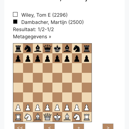
Wiley, Tom E (2296)
Dambacher, Martijn (2500)
Resultaat: 1/2-1/2
Klikken
Metagegevens »
om
te
openen.