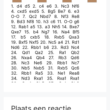
1.
d4
d5
2.
c4
e6
3.
Nc3
Nf6
4.
cxd5
exd5
5.
Bg5
Be7
6.
e3
O-O
7.
Qc2
Nbd7
8.
Nf3
Re8
9.
Bd3
Nf8
10.
h3
c6
11.
O-O
g6
12.
Rab1
a5
13.
a3
Nh5
14.
Bxe7
Qxe7
15.
b4
Ng7
16.
Na4
Bf5
17.
b5
cxb5
18.
Rxb5
Qxa3
19.
Bxf5
Nxf5
20.
Nc5
a4
21.
Rd1
Nd6
22.
Rbb1
b6
23.
Rd3
Nc4
24.
Qd1
Qa2
25.
Ra1
Qb2
26.
Nxa4
Qb4
27.
Rb3
Qd6
28.
Nc3
Ne6
29.
Rbb1
Nc7
30.
Nb5
Nxb5
31.
Rxb5
Qc6
32.
Rbb1
Ra5
33.
Ne1
Rea8
34.
Nd3
Rxa1
35.
Rxa1
Rxa1
36.
Qxa1
Qb5
37.
Qe1
Qb3
38.
Nf4
Qb5
39.
Qe2
Qc6
40.
Qf3
Nd2
41.
Qd1
Ne4
42.
f3
Nd6
43.
Qb3
Nc4
44.
Kf2
Kg7
45.
Qb4
Nd6
46.
Qb3
Nc4
47.
Qb4
Nd6
Plaats een reactie
48.
Qb3
Nc4