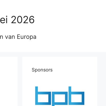
ei 2026
en van Europa
Sponsors