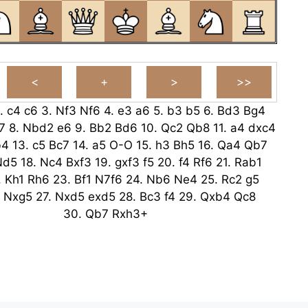
.
c4
c6
3.
Nf3
Nf6
4.
e3
a6
5.
b3
b5
6.
Bd3
Bg4
7
8.
Nbd2
e6
9.
Bb2
Bd6
10.
Qc2
Qb8
11.
a4
dxc4
b4
13.
c5
Bc7
14.
a5
O-O
15.
h3
Bh5
16.
Qa4
Qb7
Nd5
18.
Nc4
Bxf3
19.
gxf3
f5
20.
f4
Rf6
21.
Rab1
.
Kh1
Rh6
23.
Bf1
N7f6
24.
Nb6
Ne4
25.
Rc2
g5
Nxg5
27.
Nxd5
exd5
28.
Bc3
f4
29.
Qxb4
Qc8
30.
Qb7
Rxh3+