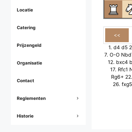
Locatie
Catering
Prijzengeld
1.
d4
d5
2
7.
O-O
Nbd
12.
bxc4
Organisatie
17.
Rfc1
Rg6+
22
Contact
26.
fxg5
Reglementen
Historie