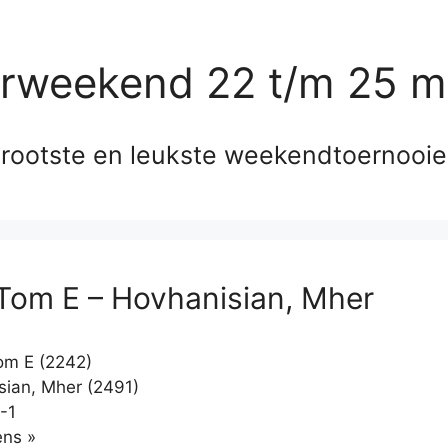
erweekend 22 t/m 25 m
rootste en leukste weekendtoernooi
 Tom E – Hovhanisian, Mher
om E (2242)
ian, Mher (2491)
-1
Klikken
ns »