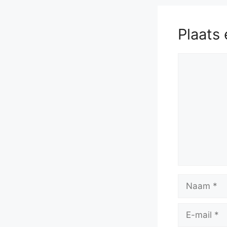
Plaats 
Reactie
Naam
E-
mail