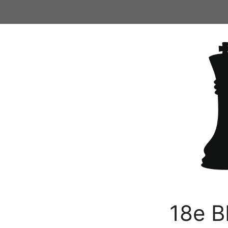
Ga
naar
de
inhoud
18e B