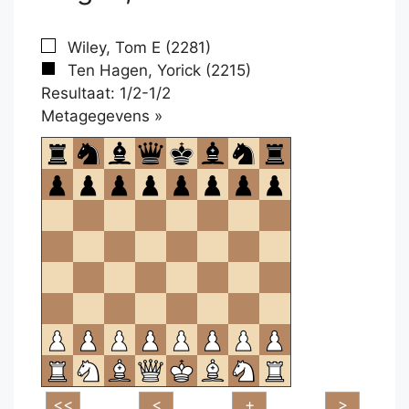
Wiley, Tom E (2281)
Ten Hagen, Yorick (2215)
Resultaat: 1/2-1/2
Klikken
Metagegevens »
om
te
openen.