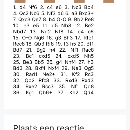
1.
d4
Nf6
2.
c4
e6
3.
Nc3
Bb4
4.
Qc2
Nc6
5.
Nf3
d6
6.
a3
Bxc3+
7.
Qxc3
Qe7
8.
b4
O-O
9.
Bb2
Re8
10.
e3
e5
11.
d5
Nb8
12.
Be2
Nbd7
13.
Nd2
Nf8
14.
e4
c6
15.
O-O
Ng6
16.
g3
Bh3
17.
Rfe1
Rec8
18.
Qb3
Rf8
19.
f3
h5
20.
Bf1
Bd7
21.
Bg2
h4
22.
Nf1
Rac8
23.
Bc1
cxd5
24.
cxd5
Nh5
25.
Be3
Bb5
26.
g4
Nhf4
27.
h3
Bd3
28.
Bxf4
Nxf4
29.
Ne3
Qg5
30.
Rad1
Ne2+
31.
Kf2
Rc3
32.
Qb2
Rfc8
33.
Rxd3
Rxd3
34.
Rxe2
Rcc3
35.
Nf1
Qd8
36.
Kg1
Qb6+
37.
Kh2
Qd4
38.
Rc2
Rxc2
39.
Qxc2
Rc3
40.
Qa4
Rc8
41.
Qd7
Rc2
42.
Qe8+
Kh7
43.
Qxf7
Qf2
44.
Qh5+
Kg8
45.
Qe8+
Plaats een reactie