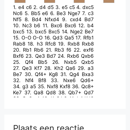
1.
e4
c6
2.
d4
d5
3.
e5
c5
4.
dxc5
Nc6
5.
Bb5
e6
6.
Be3
Nge7
7.
c3
Nf5
8.
Bd4
Nfxd4
9.
cxd4
Bd7
10.
Nc3
b6
11.
Bxc6
Bxc6
12.
b4
bxc5
13.
bxc5
Bxc5
14.
Nge2
Be7
15.
O-O
O-O
16.
Qd3
Qa5
17.
Rfb1
Rab8
18.
h3
Rfc8
19.
Rxb8
Rxb8
20.
Rb1
Rb6
21.
Rb3
f6
22.
exf6
Bxf6
23.
Qe3
Bd7
24.
Rxb6
Qxb6
25.
Qf4
Bb5
26.
Nxb5
Qxb5
27.
Qe3
Kf7
28.
Kh2
Qa6
29.
a3
Be7
30.
Qf4+
Kg8
31.
Qg4
Bxa3
32.
Nf4
Bf8
33.
Nxe6
Qd6+
34.
g3
a5
35.
Nxf8
Kxf8
36.
Qc8+
Ke7
37.
Qa8
Qd8
38.
Qb7+
Qd7
39.
Qa8
a4
40.
Kg2
h6
41.
h4
Kd6
42.
Qa5
Qc6
43.
Qd8+
Ke6
44.
g4
Qd7
45.
Qa5
Kf7
46.
f3
Qc6
47.
h5
Qc4
48.
Qa7+
Kf6
49.
Qb6+
Ke7
50.
Qa7+
Kd6
Plaats een reactie
51.
Qxg7
Qc2+
52.
Kg3
Qd1