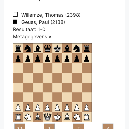
Willemze, Thomas (2398)
Geuss, Paul (2138)
Resultaat: 1-0
Klikken
Metagegevens »
om
te
openen.