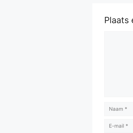
Plaats 
Reactie
Naam
E-
mail