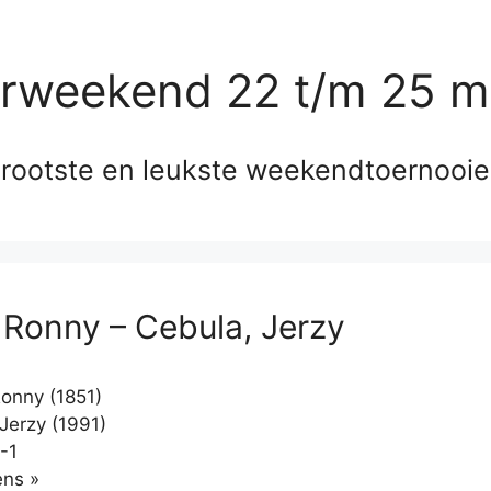
erweekend 22 t/m 25 m
rootste en leukste weekendtoernooi
, Ronny – Cebula, Jerzy
Ronny (1851)
Jerzy (1991)
-1
Klikken
ns »