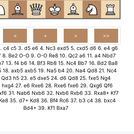
2.
c4
c5
3.
d5
e6
4.
Nc3
exd5
5.
cxd5
d6
6.
e4
g6
7
8.
Be2
O-O
9.
O-O
Re8
10.
Qc2
a6
11.
a4
Nbd7
e7
13.
f4
b6
14.
Bf3
Rb8
15.
Nc4
Bb7
16.
Bd2
Ba8
5
18.
axb5
axb5
19.
Na5
b4
20.
Na4
Qd8
21.
Nc4
.
Qd3
h5
23.
e5
dxe5
24.
d6
Qd8
25.
fxe5
Ng4
4
hxg4
27.
e6
Rxe6
28.
Rxe6
fxe6
29.
Qxg6
Qf6
xf6
31.
Nab6
Nxb6
32.
Nxb6
Rxb6
33.
Rxa8+
Kf7
Ke8
35.
d7+
Kd8
36.
Bf4
Rc6
37.
b3
c4
38.
bxc4
Bd4+
39.
Kf1
Bxa7