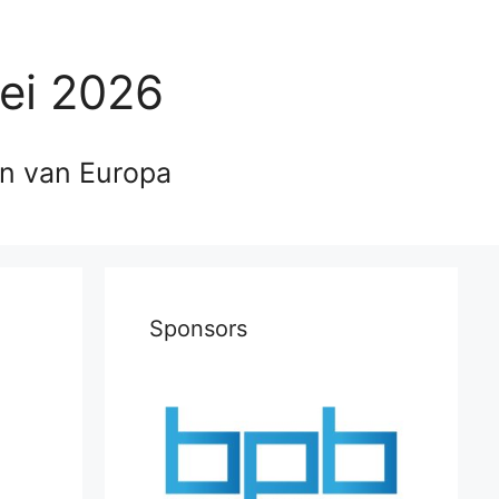
ei 2026
en van Europa
Sponsors