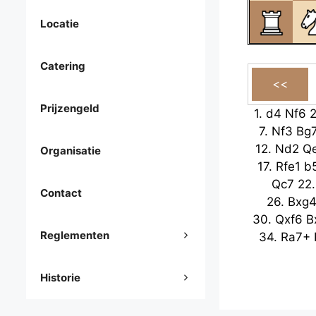
Locatie
Catering
Prijzengeld
1.
d4
Nf6
7.
Nf3
Bg
12.
Nd2
Q
Organisatie
17.
Rfe1
b
Qc7
22
Contact
26.
Bxg
30.
Qxf6
B
Reglementen
34.
Ra7+
Historie