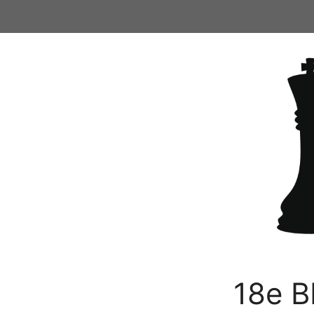
Ga
naar
de
inhoud
18e B