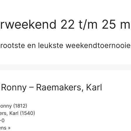
erweekend 22 t/m 25 m
rootste en leukste weekendtoernooi
, Ronny – Raemakers, Karl
Ronny (1812)
s, Karl (1540)
-0
Klikken
ns »