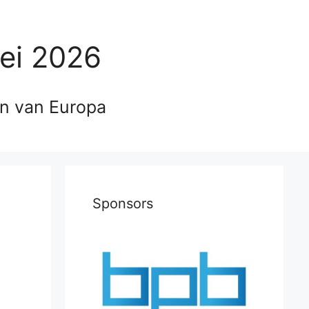
ei 2026
en van Europa
Sponsors