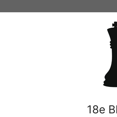
Ga
naar
de
inhoud
18e B