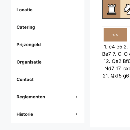
Locatie
Catering
Prijzengeld
1.
e4
e5
2.
Be7
7.
O-O
12.
Qe2
Bf
Organisatie
Nd7
17.
cx
21.
Qxf5
g6
Contact
Reglementen
Historie