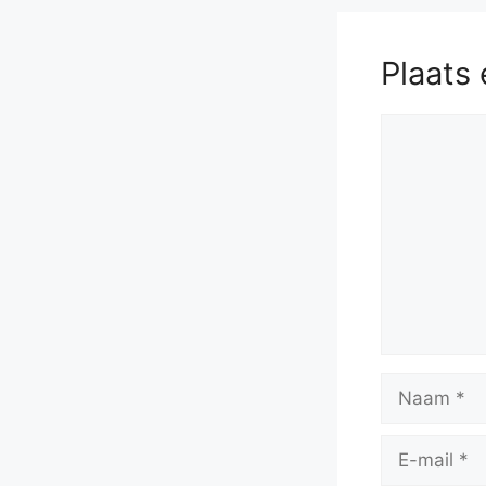
Plaats 
Reactie
Naam
E-
mail