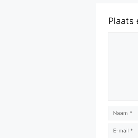
Plaats 
Reactie
Naam
E-
mail