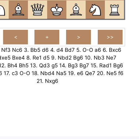
.
Nf3
Nc6
3.
Bb5
d6
4.
d4
Bd7
5.
O-O
a6
6.
Bxc6
dxe5
Bxe4
8.
Re1
d5
9.
Nbd2
Bg6
10.
Nb3
Ne7
12.
Bh4
Bh5
13.
Qd3
g5
14.
Bg3
Bg7
15.
Rad1
Bg6
6
17.
c3
O-O
18.
Nbd4
Na5
19.
e6
Qe7
20.
Ne5
f6
21.
Nxg6