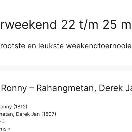
erweekend 22 t/m 25 m
rootste en leukste weekendtoernooi
, Ronny – Rahangmetan, Derek J
Ronny (1812)
tan, Derek Jan (1507)
-0
Klikken
ns »