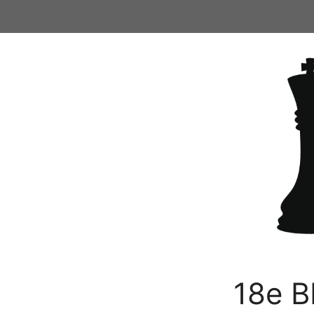
Ga
naar
de
inhoud
18e B