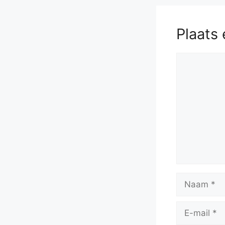
cxd4
58.
c
Plaats 
Reactie
Naam
E-
mail