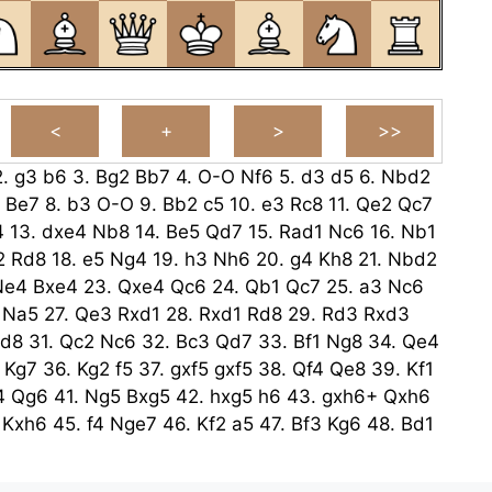
2.
g3
b6
3.
Bg2
Bb7
4.
O-O
Nf6
5.
d3
d5
6.
Nbd2
Be7
8.
b3
O-O
9.
Bb2
c5
10.
e3
Rc8
11.
Qe2
Qc7
4
13.
dxe4
Nb8
14.
Be5
Qd7
15.
Rad1
Nc6
16.
Nb1
2
Rd8
18.
e5
Ng4
19.
h3
Nh6
20.
g4
Kh8
21.
Nbd2
Ne4
Bxe4
23.
Qxe4
Qc6
24.
Qb1
Qc7
25.
a3
Nc6
Na5
27.
Qe3
Rxd1
28.
Rxd1
Rd8
29.
Rd3
Rxd3
d8
31.
Qc2
Nc6
32.
Bc3
Qd7
33.
Bf1
Ng8
34.
Qe4
Kg7
36.
Kg2
f5
37.
gxf5
gxf5
38.
Qf4
Qe8
39.
Kf1
4
Qg6
41.
Ng5
Bxg5
42.
hxg5
h6
43.
gxh6+
Qxh6
Kxh6
45.
f4
Nge7
46.
Kf2
a5
47.
Bf3
Kg6
48.
Bd1
e3
Kg6
50.
Be1
Nd4
51.
b4
axb4
52.
axb4
Nec6
8
54.
Kf2
Nd7
55.
Kg3
Nf8
56.
Bf2
Kh6
57.
Bxd4