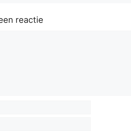
5
bxc5
59.
b6
Nd7
60.
b7
c4
61.
Ba4
Nb8
62.
Kf3
Kh5
63.
Bb5
c3
64.
Bd3
Kh4
65.
Bc2
een reactie