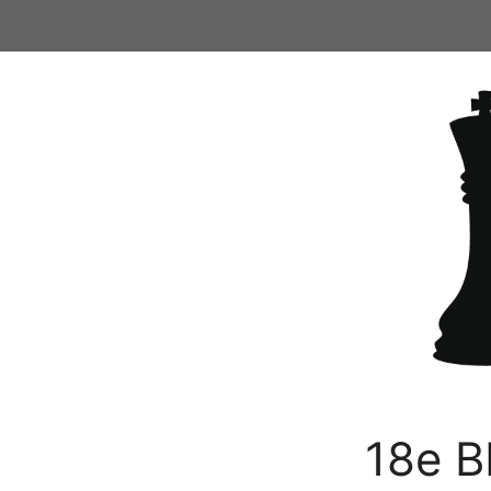
Ga
naar
de
inhoud
18e B