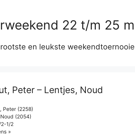
erweekend 22 t/m 25 m
rootste en leukste weekendtoernooi
ut, Peter – Lentjes, Noud
, Peter (2258)
 Noud (2054)
/2-1/2
Klikken
ns »