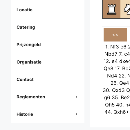
Locatie
Catering
Prijzengeld
1.
Nf3
e6
Nbd7
7.
c4
12.
e4
dxe
Organisatie
Qe8
17.
Bb
Nd4
22.
Contact
26.
Qe4
30.
Qxd3
Q
Reglementen
g6
35.
Be2
Qh5
40.
h
44.
Qxh6+
Historie
Kh6
49.
K
53.
b5
Nb