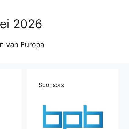
ei 2026
en van Europa
Sponsors