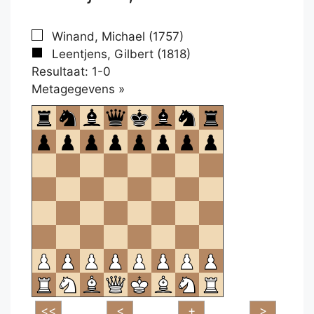
Winand, Michael (1757)
Leentjens, Gilbert (1818)
Resultaat: 1-0
Klikken
Metagegevens »
om
te
openen.