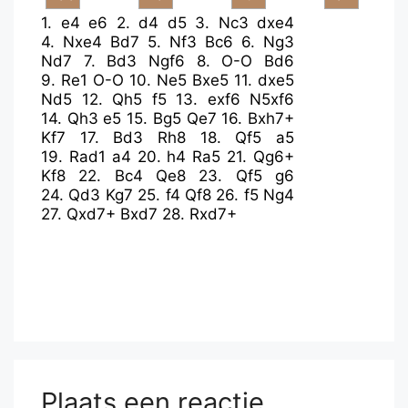
1.
e4
e6
2.
d4
d5
3.
Nc3
dxe4
4.
Nxe4
Bd7
5.
Nf3
Bc6
6.
Ng3
Nd7
7.
Bd3
Ngf6
8.
O-O
Bd6
9.
Re1
O-O
10.
Ne5
Bxe5
11.
dxe5
Nd5
12.
Qh5
f5
13.
exf6
N5xf6
14.
Qh3
e5
15.
Bg5
Qe7
16.
Bxh7+
Kf7
17.
Bd3
Rh8
18.
Qf5
a5
19.
Rad1
a4
20.
h4
Ra5
21.
Qg6+
Kf8
22.
Bc4
Qe8
23.
Qf5
g6
24.
Qd3
Kg7
25.
f4
Qf8
26.
f5
Ng4
27.
Qxd7+
Bxd7
28.
Rxd7+
Plaats een reactie