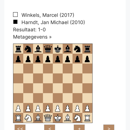
Winkels, Marcel (2017)
Harndt, Jan Michael (2010)
Resultaat: 1-0
Klikken
Metagegevens »
om
te
openen.