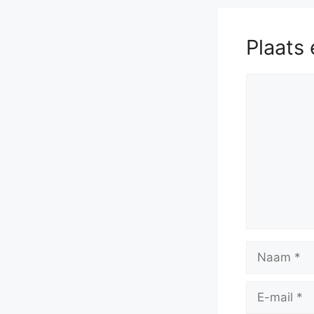
Plaats 
Reactie
Naam
E-
mail