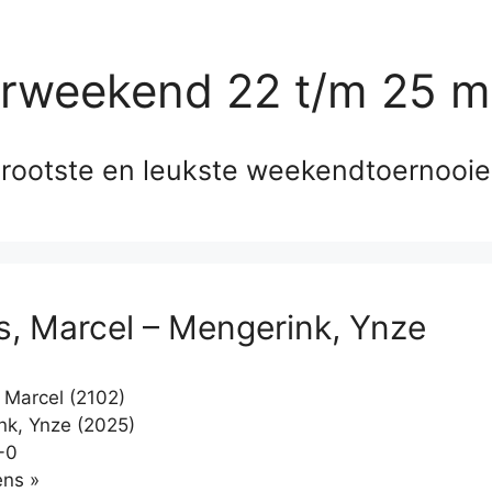
erweekend 22 t/m 25 m
rootste en leukste weekendtoernooi
s, Marcel – Mengerink, Ynze
 Marcel (2102)
k, Ynze (2025)
-0
Klikken
ns »