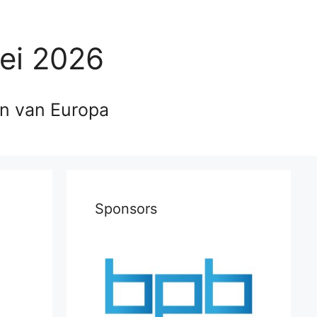
ei 2026
en van Europa
Sponsors