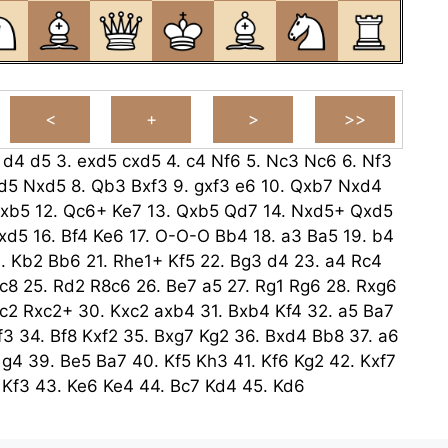
.
d4
d5
3.
exd5
cxd5
4.
c4
Nf6
5.
Nc3
Nc6
6.
Nf3
d5
Nxd5
8.
Qb3
Bxf3
9.
gxf3
e6
10.
Qxb7
Nxd4
xb5
12.
Qc6+
Ke7
13.
Qxb5
Qd7
14.
Nxd5+
Qxd5
xd5
16.
Bf4
Ke6
17.
O-O-O
Bb4
18.
a3
Ba5
19.
b4
0.
Kb2
Bb6
21.
Rhe1+
Kf5
22.
Bg3
d4
23.
a4
Rc4
c8
25.
Rd2
R8c6
26.
Be7
a5
27.
Rg1
Rg6
28.
Rxg6
c2
Rxc2+
30.
Kxc2
axb4
31.
Bxb4
Kf4
32.
a5
Ba7
f3
34.
Bf8
Kxf2
35.
Bxg7
Kg2
36.
Bxd4
Bb8
37.
a6
g4
39.
Be5
Ba7
40.
Kf5
Kh3
41.
Kf6
Kg2
42.
Kxf7
Kf3
43.
Ke6
Ke4
44.
Bc7
Kd4
45.
Kd6