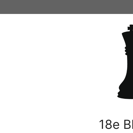
Ga
naar
de
inhoud
18e B