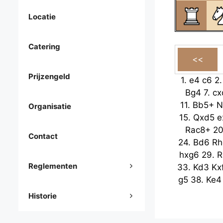
Locatie
Catering
Prijzengeld
1.
e4
c6
2
Bg4
7.
cx
11.
Bb5+
N
Organisatie
15.
Qxd5
e
Rac8+
2
Contact
24.
Bd6
Rh
hxg6
29.
R
Reglementen
33.
Kd3
Kx
g5
38.
Ke4
Historie