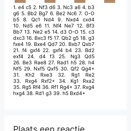
1.
e4
c5
2.
Nf3
d6
3.
Nc3
a6
4.
b3
g6
5.
Bb2
Bg7
6.
Be2
Nc6
7.
O-O
b5
8.
Qc1
Nd4
9.
Nxd4
cxd4
10.
Nd5
e6
11.
Nf4
Ne7
12.
Bf3
Bb7
13.
Ne2
e5
14.
d3
O-O
15.
c3
dxc3
16.
Bxc3
f5
17.
Qb2
g5
18.
g3
fxe4
19.
Bxe4
Qd7
20.
Bxb7
Qxb7
21.
f4
gxf4
22.
gxf4
b4
23.
Bd2
exf4
24.
d4
f3
25.
Ng3
Qd5
26.
Be3
Rae8
27.
Rad1
h5
28.
h4
Nf5
29.
Nxf5
Qxf5
30.
Qf2
Qg4+
31.
Kh2
Rxe3
32.
Rg1
Re2
33.
Rxg4
Rxf2+
34.
Kg1
Rxa2
35.
Rg5
Rf4
36.
Rf1
Rg4+
37.
Rxg4
hxg4
38.
Rd1
g3
39.
h5
Bxd4+
Plaats een reactie