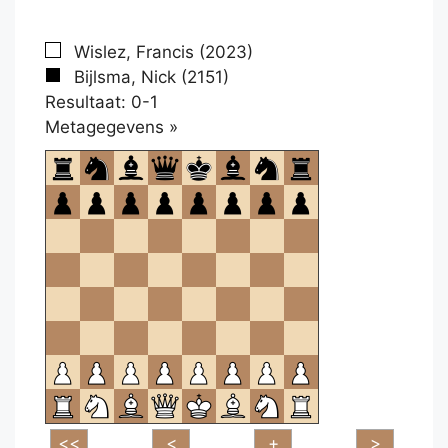
Wislez, Francis (2023)
Bijlsma, Nick (2151)
Resultaat: 0-1
Klikken
Metagegevens »
om
te
openen.