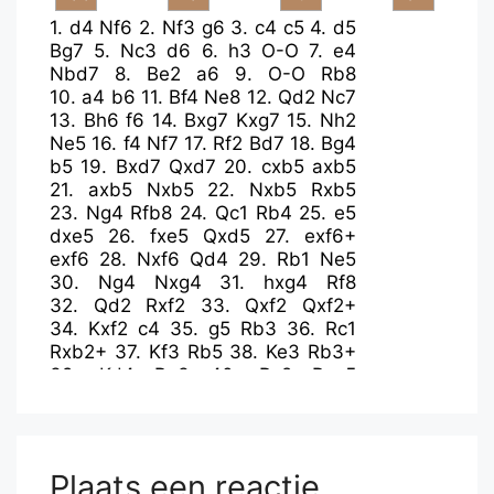
1.
d4
Nf6
2.
Nf3
g6
3.
c4
c5
4.
d5
Bg7
5.
Nc3
d6
6.
h3
O-O
7.
e4
Nbd7
8.
Be2
a6
9.
O-O
Rb8
10.
a4
b6
11.
Bf4
Ne8
12.
Qd2
Nc7
13.
Bh6
f6
14.
Bxg7
Kxg7
15.
Nh2
Ne5
16.
f4
Nf7
17.
Rf2
Bd7
18.
Bg4
b5
19.
Bxd7
Qxd7
20.
cxb5
axb5
21.
axb5
Nxb5
22.
Nxb5
Rxb5
23.
Ng4
Rfb8
24.
Qc1
Rb4
25.
e5
dxe5
26.
fxe5
Qxd5
27.
exf6+
exf6
28.
Nxf6
Qd4
29.
Rb1
Ne5
30.
Ng4
Nxg4
31.
hxg4
Rf8
32.
Qd2
Rxf2
33.
Qxf2
Qxf2+
34.
Kxf2
c4
35.
g5
Rb3
36.
Rc1
Rxb2+
37.
Kf3
Rb5
38.
Ke3
Rb3+
39.
Kd4
Rg3
40.
Rc2
Rxg5
41.
Kxc4
Re5
42.
Kd4
Re7
43.
Kd3
Kh6
44.
Rc5
Re1
45.
Ra5
Rg1
46.
Ra2
Kg5
47.
Ke3
Rf1
48.
Ra4
h5
49.
g3
Rf6
50.
Rb4
Kh6
Plaats een reactie
51.
Rb8
g5
52.
Rh8+
Kg6
53.
Rg8+