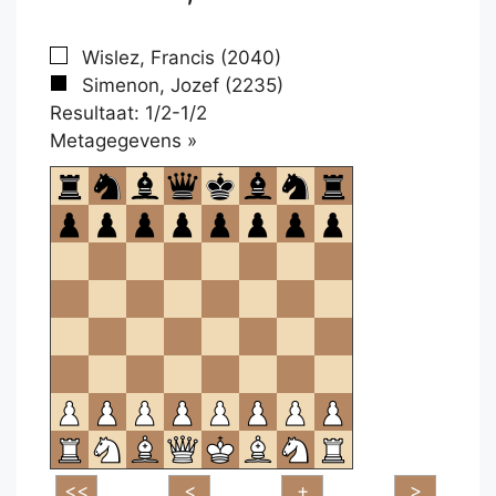
Wislez, Francis (2040)
Simenon, Jozef (2235)
Resultaat: 1/2-1/2
Klikken
Metagegevens »
om
te
openen.