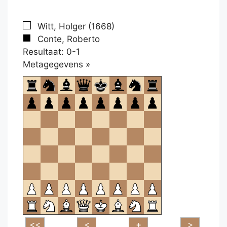
Witt, Holger (1668)
Conte, Roberto
Resultaat: 0-1
Klikken
Metagegevens »
om
te
openen.