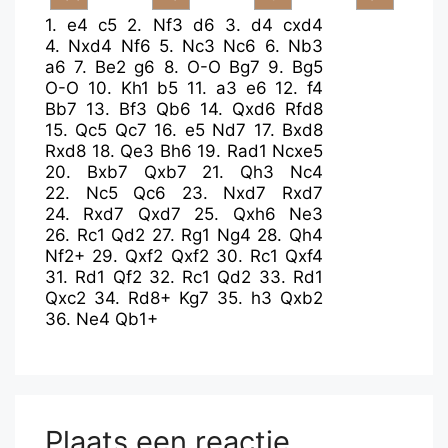
1.
e4
c5
2.
Nf3
d6
3.
d4
cxd4
4.
Nxd4
Nf6
5.
Nc3
Nc6
6.
Nb3
a6
7.
Be2
g6
8.
O-O
Bg7
9.
Bg5
O-O
10.
Kh1
b5
11.
a3
e6
12.
f4
Bb7
13.
Bf3
Qb6
14.
Qxd6
Rfd8
15.
Qc5
Qc7
16.
e5
Nd7
17.
Bxd8
Rxd8
18.
Qe3
Bh6
19.
Rad1
Ncxe5
20.
Bxb7
Qxb7
21.
Qh3
Nc4
22.
Nc5
Qc6
23.
Nxd7
Rxd7
24.
Rxd7
Qxd7
25.
Qxh6
Ne3
26.
Rc1
Qd2
27.
Rg1
Ng4
28.
Qh4
Nf2+
29.
Qxf2
Qxf2
30.
Rc1
Qxf4
31.
Rd1
Qf2
32.
Rc1
Qd2
33.
Rd1
Qxc2
34.
Rd8+
Kg7
35.
h3
Qxb2
36.
Ne4
Qb1+
Plaats een reactie