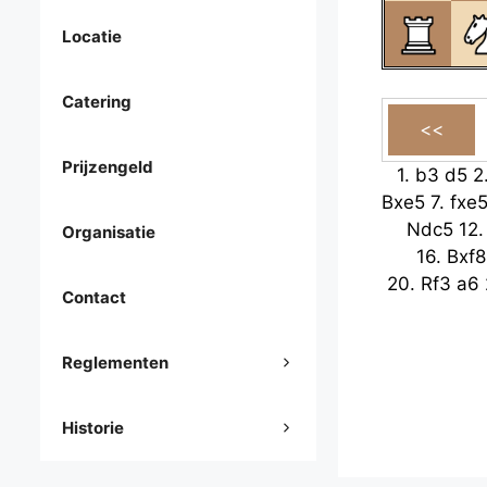
Locatie
Catering
Prijzengeld
1.
b3
d5
2
Bxe5
7.
fxe
Ndc5
12
Organisatie
16.
Bxf8
20.
Rf3
a6
Contact
Reglementen
Historie