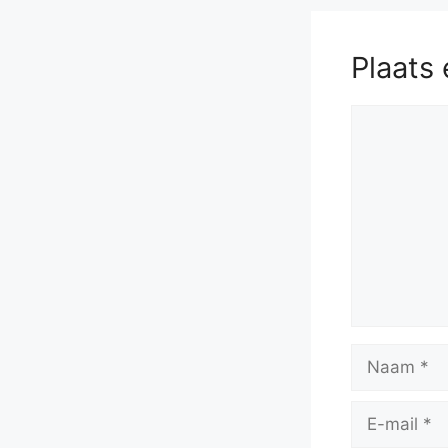
Plaats 
Reactie
Naam
E-
mail