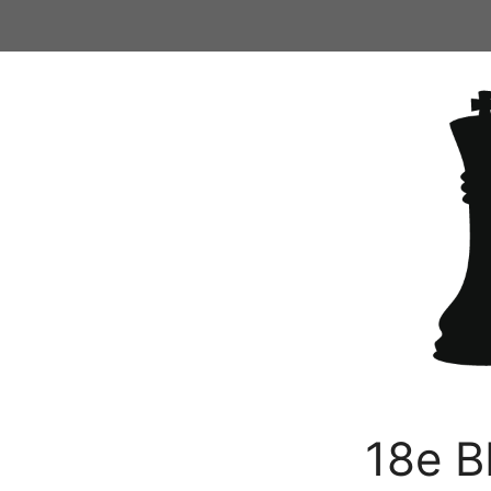
Ga
naar
de
inhoud
18e B