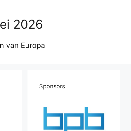
ei 2026
en van Europa
Sponsors