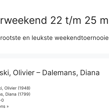
erweekend 22 t/m 25 m
rootste en leukste weekendtoernooi
ski, Olivier – Dalemans, Diana
, Olivier (1948)
, Diana (1799)
-0
Klikken
ns »