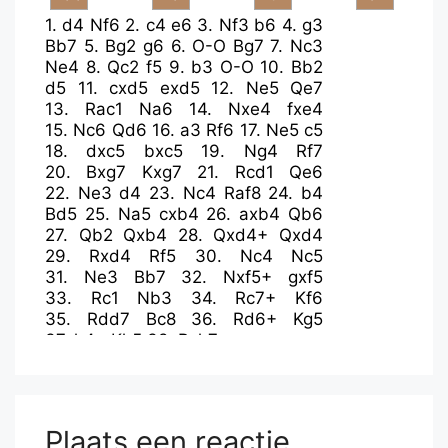
1.
d4
Nf6
2.
c4
e6
3.
Nf3
b6
4.
g3
Bb7
5.
Bg2
g6
6.
O-O
Bg7
7.
Nc3
Ne4
8.
Qc2
f5
9.
b3
O-O
10.
Bb2
d5
11.
cxd5
exd5
12.
Ne5
Qe7
13.
Rac1
Na6
14.
Nxe4
fxe4
15.
Nc6
Qd6
16.
a3
Rf6
17.
Ne5
c5
18.
dxc5
bxc5
19.
Ng4
Rf7
20.
Bxg7
Kxg7
21.
Rcd1
Qe6
22.
Ne3
d4
23.
Nc4
Raf8
24.
b4
Bd5
25.
Na5
cxb4
26.
axb4
Qb6
27.
Qb2
Qxb4
28.
Qxd4+
Qxd4
29.
Rxd4
Rf5
30.
Nc4
Nc5
31.
Ne3
Bb7
32.
Nxf5+
gxf5
33.
Rc1
Nb3
34.
Rc7+
Kf6
35.
Rdd7
Bc8
36.
Rd6+
Kg5
37.
h4+
Kh5
38.
Rxh7+
Plaats een reactie