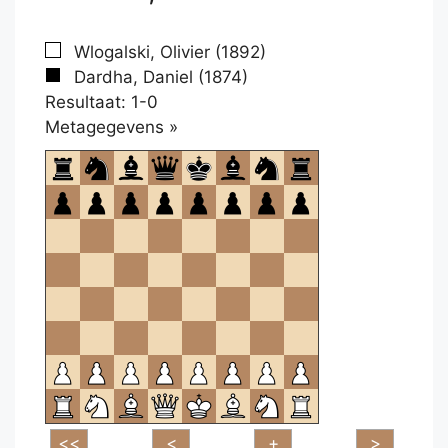
Wlogalski, Olivier (1892)
Dardha, Daniel (1874)
Resultaat: 1-0
Klikken
Metagegevens »
om
te
openen.