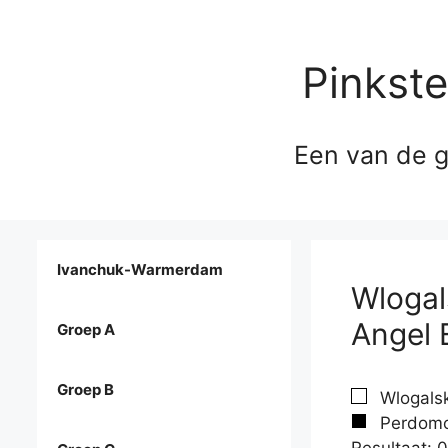
Pinkst
Een van de g
Ivanchuk-Warmerdam
Wlogal
Angel 
Groep A
Groep B
Wlogalski
Perdomo 