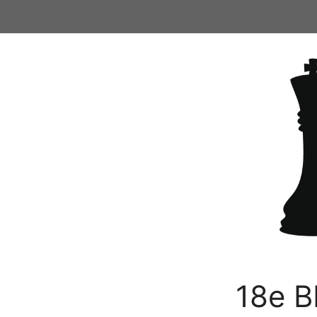
Ga
naar
de
inhoud
18e B