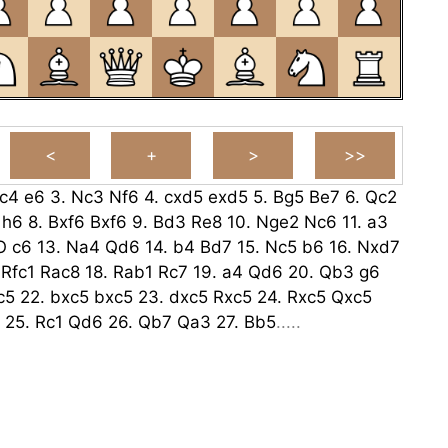
c4
e6
3.
Nc3
Nf6
4.
cxd5
exd5
5.
Bg5
Be7
6.
Qc2
h6
8.
Bxf6
Bxf6
9.
Bd3
Re8
10.
Nge2
Nc6
11.
a3
O
c6
13.
Na4
Qd6
14.
b4
Bd7
15.
Nc5
b6
16.
Nxd7
.
Rfc1
Rac8
18.
Rab1
Rc7
19.
a4
Qd6
20.
Qb3
g6
c5
22.
bxc5
bxc5
23.
dxc5
Rxc5
24.
Rxc5
Qxc5
25.
Rc1
Qd6
26.
Qb7
Qa3
27.
Bb5
.....