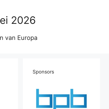
ei 2026
en van Europa
Sponsors