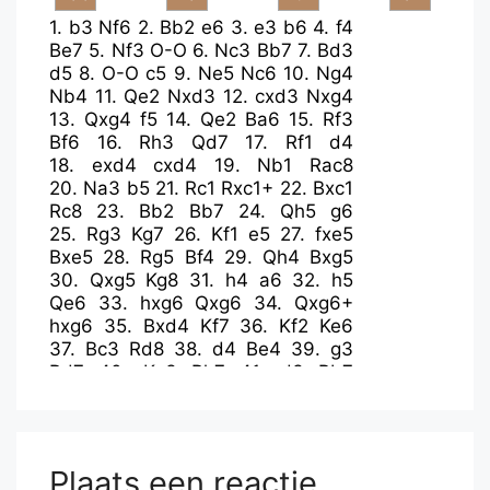
1.
b3
Nf6
2.
Bb2
e6
3.
e3
b6
4.
f4
Be7
5.
Nf3
O-O
6.
Nc3
Bb7
7.
Bd3
d5
8.
O-O
c5
9.
Ne5
Nc6
10.
Ng4
Nb4
11.
Qe2
Nxd3
12.
cxd3
Nxg4
13.
Qxg4
f5
14.
Qe2
Ba6
15.
Rf3
Bf6
16.
Rh3
Qd7
17.
Rf1
d4
18.
exd4
cxd4
19.
Nb1
Rac8
20.
Na3
b5
21.
Rc1
Rxc1+
22.
Bxc1
Rc8
23.
Bb2
Bb7
24.
Qh5
g6
25.
Rg3
Kg7
26.
Kf1
e5
27.
fxe5
Bxe5
28.
Rg5
Bf4
29.
Qh4
Bxg5
30.
Qxg5
Kg8
31.
h4
a6
32.
h5
Qe6
33.
hxg6
Qxg6
34.
Qxg6+
hxg6
35.
Bxd4
Kf7
36.
Kf2
Ke6
37.
Bc3
Rd8
38.
d4
Be4
39.
g3
Rd7
40.
Ke3
Rh7
41.
d3
Bb7
42.
Nc2
Rh2
43.
Bd2
Rg2
44.
Ne1
Rxg3+
45.
Kf2
Rg4
46.
Bc3
g5
47.
a3
Bd5
48.
b4
f4
49.
Nf3
Bxf3
50.
Kxf3
Rg3+
51.
Ke2
Re3+
Plaats een reactie
52.
Kd2
Kd5
53.
Kc2
g4
54.
Bd2