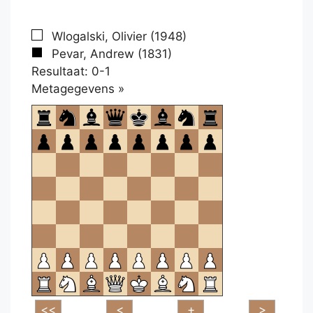
Wlogalski, Olivier (1948)
Pevar, Andrew (1831)
Resultaat: 0-1
Klikken
Metagegevens »
om
te
openen.