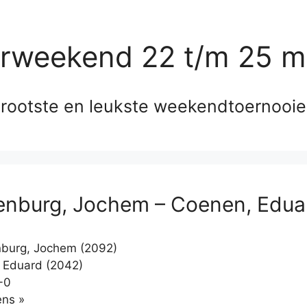
erweekend 22 t/m 25 m
rootste en leukste weekendtoernooi
nburg, Jochem – Coenen, Edua
burg, Jochem (2092)
 Eduard (2042)
-0
Klikken
ns »