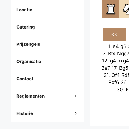
Locatie
Catering
Prijzengeld
1.
e4
g6
7.
Bf4
Nge
12.
g4
hxg4
Organisatie
Be7
17.
Bg5
21.
Qf4
Rd
Contact
Rxf6
26
30.
K
Reglementen
Historie