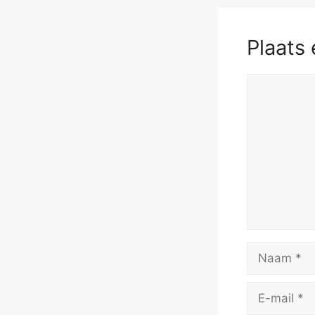
Plaats 
Reactie
Naam
E-
mail