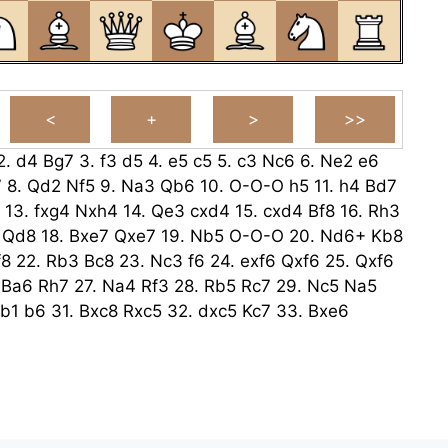
2.
d4
Bg7
3.
f3
d5
4.
e5
c5
5.
c3
Nc6
6.
Ne2
e6
7
8.
Qd2
Nf5
9.
Na3
Qb6
10.
O-O-O
h5
11.
h4
Bd7
13.
fxg4
Nxh4
14.
Qe3
cxd4
15.
cxd4
Bf8
16.
Rh3
Qd8
18.
Bxe7
Qxe7
19.
Nb5
O-O-O
20.
Nd6+
Kb8
f8
22.
Rb3
Bc8
23.
Nc3
f6
24.
exf6
Qxf6
25.
Qxf6
.
Ba6
Rh7
27.
Na4
Rf3
28.
Rb5
Rc7
29.
Nc5
Na5
b1
b6
31.
Bxc8
Rxc5
32.
dxc5
Kc7
33.
Bxe6