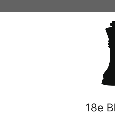
Ga
naar
de
inhoud
18e B