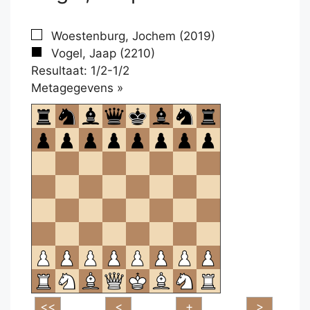
Woestenburg, Jochem (2019)
Vogel, Jaap (2210)
Resultaat: 1/2-1/2
Klikken
Metagegevens »
om
te
openen.